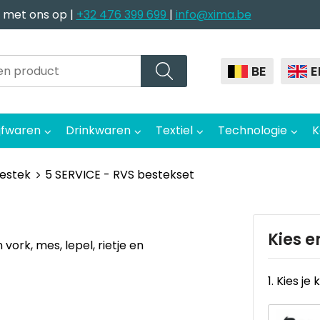
 met ons op |
+32 476 399 699
|
info@xima.be
BE
E
jfwaren
Drinkwaren
Textiel
Technologie
K
estek
5 SERVICE - RVS bestekset
Kies e
ork, mes, lepel, rietje en
1. Kies je 