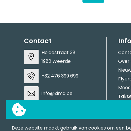
Contact
Inf
Heidestraat 38
Cont
1982 Weerde
Over
Nieuw
+32 476 399 699
Flyer
Meest
info@xima.be
Takse
Aanle
BTW: BE0883937937
Stale
Tran
Deze website maakt gebruik van cookies om een b
Contacteer ons