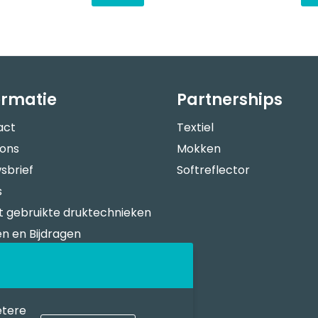
ormatie
Partnerships
act
Textiel
 ons
Mokken
sbrief
Softreflector
s
 gebruikte druktechnieken
n en Bijdragen
verspecificaties
n Bestellen
sportkosten
etere