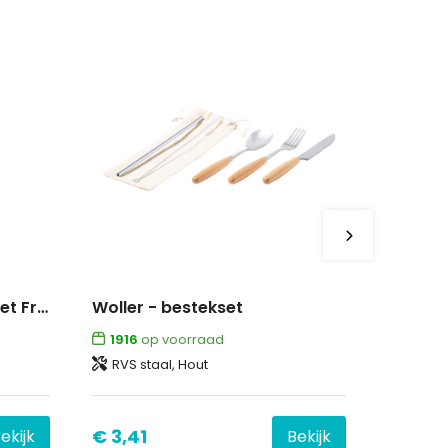
Sagaform Frank bestekset Frank 16 st.
Woller - bestekset
1916
op voorraad
RVS staal, Hout
€ 3,41
ekijk
Bekijk