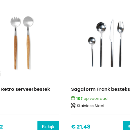
 Retro serveerbestek
107
op voorraad
Stainless Steel
92
€ 21,48
Bekijk
B