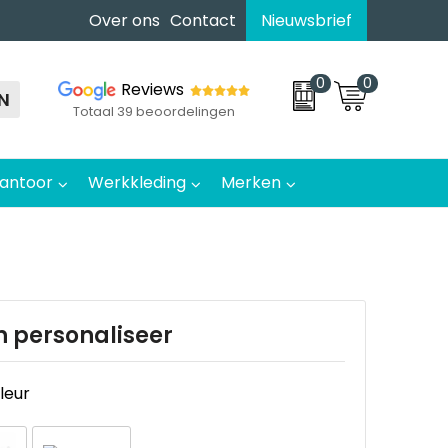
Over ons
Contact
Nieuwsbrief
0
0
Reviews
N
Totaal 39 beoordelingen
antoor
Werkkleding
Merken
n personaliseer
kleur