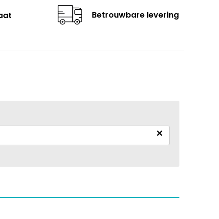
Betrouwbare levering
aat
×