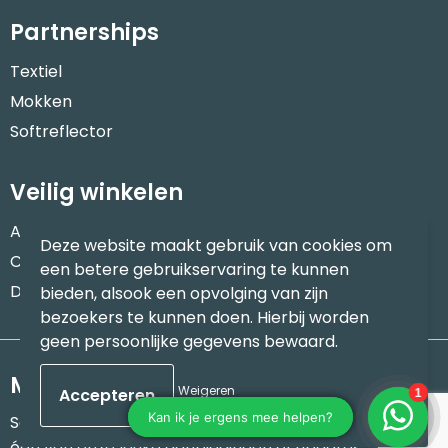
Partnerships
Textiel
Mokken
Softreflector
Veilig winkelen
Algemene voorwaarden
Deze website maakt gebruik van cookies om
Cookieverklaring
een betere gebruikservaring te kunnen
Disclaimer
bieden, alsook een opvolging van zijn
bezoekers te kunnen doen. Hierbij worden
geen persoonlijke gegevens bewaard.
Meld je aan voor onze nieuwsbrief
Weigeren
Schrijf je in voor onze nieuwsbrief en mis nooit meer
één van onze leuke aanbiedingen of updates.