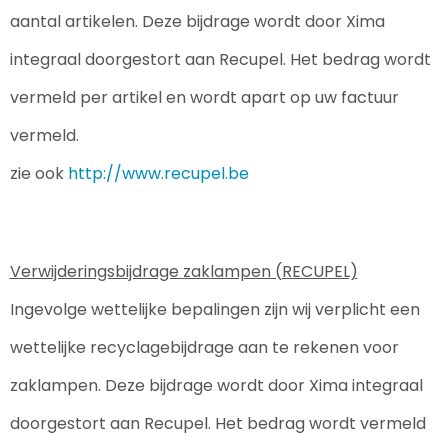
Themapakketten
Koffers en Trolleys
Sweaters bedrukken
USB Sticks
Regenkleding
Parker
aantal artikelen. Deze bijdrage wordt door Xima 
Veiligheid, Auto en Fiets
Laptop hoezen en tassen
T-Shirts bedrukken
Laser pointers
Schoenen
Philips
integraal doorgestort aan Recupel. Het bedrag wordt 
vermeld per artikel en wordt apart op uw factuur 
Vrije tijd en Strand
Lunchtassen
Vesten bedrukken
Hoofdtelefoons
Schorten en Sloven
Printer
vermeld.
Matrozentassen
Kabels en toebehoren
Sweaters
Prodir
zie ook 
http://www.recupel.be
Nektassen
Audio oordopjes
T-Shirts
ProJob
Opbergtassen
Veiligheidsvesten en Veiligheidshesjes
Roly
Verwijderingsbijdrage zaklampen (RECUPEL)
Opvouwbare tassen
Vesten
rOtring
Ingevolge wettelijke bepalingen zijn wij verplicht een 
wettelijke recyclagebijdrage aan te rekenen voor 
Papieren tassen
Gehoorbescherming
Senator®
zaklampen. Deze bijdrage wordt door Xima integraal 
Promotietassen
Ademhalingsbescherming
Stanley®
doorgestort aan Recupel. Het bedrag wordt vermeld 