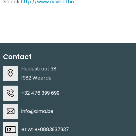
zie ook 
http://www.auvibel.be
Waterbestendige tassen
Goodiebags
Contact
Heidestraat 38
1982 Weerde
+32 476 399 699
info@xima.be
BTW: BE0883937937