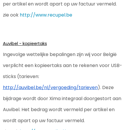
Reistassen
STICKERCASE™
per artikel en wordt apart op uw factuur vermeld.
zie ook 
http://www.recupel.be
Reistassensets
Swiss Peak
Rugzakken
Tenson
Schoenentassen
Thule
Auvibel - kopieertaks
Ingevolge wettelijke bepalingen zijn wij voor België 
Schoudertassen
Urban Vitamin
verplicht een kopieertaks aan te rekenen voor USB-
Sporttassen
Victorinox
sticks (tarieven: 
Strandtassen
VINGA
http://auvibel.be/nl/vergoeding/tarieven
). Deze 
bijdrage wordt door Xima integraal doorgestort aan 
Tablettassen
Waterman
Auvibel. Het bedrag wordt vermeld per artikel en 
Toilettassen
Xoopar
wordt apart op uw factuur vermeld.
Trolleys