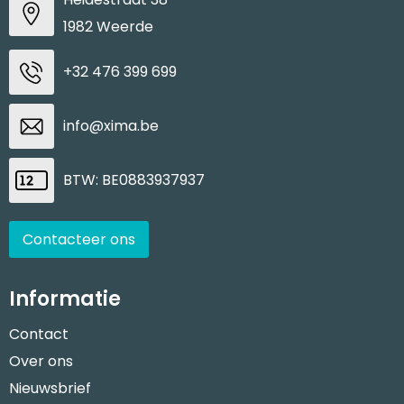
1982 Weerde
Waterbestendige tassen
+32 476 399 699
Goodiebags
info@xima.be
BTW: BE0883937937
Contacteer ons
Informatie
Contact
Over ons
Nieuwsbrief