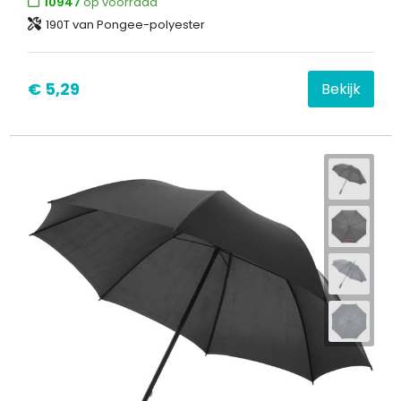
10947
op voorraad
190T van Pongee-polyester
€ 5,29
Bekijk