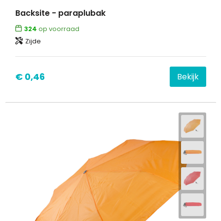
Backsite - paraplubak
Waterbestendige tassen
324
op voorraad
Zijde
Goodiebags
€ 0,46
Bekijk