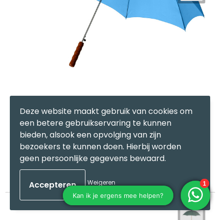
Lisa 23'' automatische paraplu met houten handvat
Deze website maakt gebruik van cookies om
34326
op voorraad
een betere gebruikservaring te kunnen
Polyester
bieden, alsook een opvolging van zijn
bezoekers te kunnen doen. Hierbij worden
geen persoonlijke gegevens bewaard.
€ 3,02
Bekijk
Weigeren