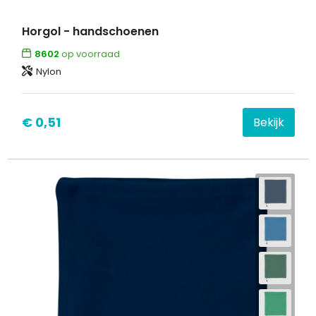
Horgol - handschoenen
8602
op voorraad
Nylon
€ 0,51
Bekijk