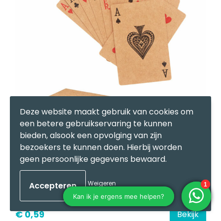
Deze website maakt gebruik van cookies om
een betere gebruikservaring te kunnen
bieden, alsook een opvolging van zijn
bezoekers te kunnen doen. Hierbij worden
geen persoonlijke gegevens bewaard.
ARUBA + - Speelkaarten van recycled papier
Gerecycled Papier
Weigeren
€ 0,59
Bekijk