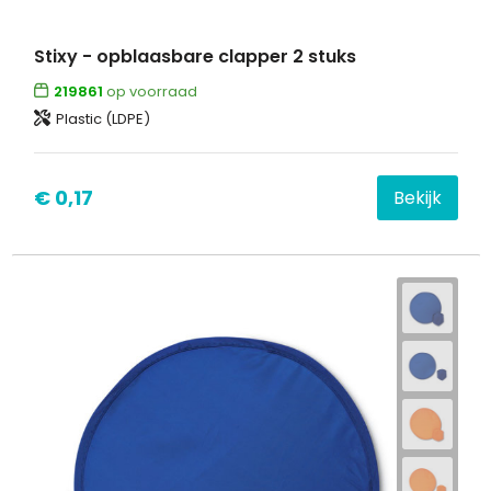
Waterbestendige tassen
Stixy - opblaasbare clapper 2 stuks
219861
op voorraad
Goodiebags
Plastic (LDPE)
€ 0,17
Bekijk