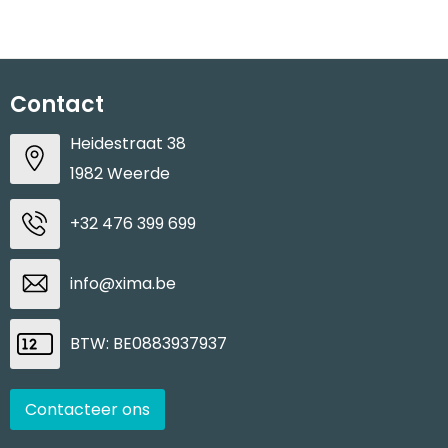
Waterbestendige tassen
Goodiebags
Contact
Heidestraat 38
1982 Weerde
+32 476 399 699
info@xima.be
BTW: BE0883937937
Contacteer ons