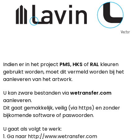
Themapakketten
Koffers en Trolleys
Sweaters bedrukken
USB Sticks
Regenkleding
Parker
Veiligheid, Auto en Fiets
Laptop hoezen en tassen
T-Shirts bedrukken
Laser pointers
Schoenen
Philips
Vrije tijd en Strand
Lunchtassen
Vesten bedrukken
Hoofdtelefoons
Schorten en Sloven
Printer
Matrozentassen
Kabels en toebehoren
Sweaters
Prodir
Nektassen
Audio oordopjes
T-Shirts
ProJob
Indien er in het project
PMS, HKS
of
RAL
kleuren
gebruikt worden, moet dit vermeld worden bij het
Opbergtassen
Veiligheidsvesten en Veiligheidshesjes
Roly
aanleveren van het artwork.
U kan zware bestanden via
wetransfer.com
Opvouwbare tassen
Vesten
rOtring
aanleveren.
Dit gaat gemakkelijk, veilig (via https) en zonder
Papieren tassen
Gehoorbescherming
Senator®
bijkomende software of paswoorden.
Promotietassen
Ademhalingsbescherming
Stanley®
U gaat als volgt te werk:
1. Ga naar http://www.wetransfer.com