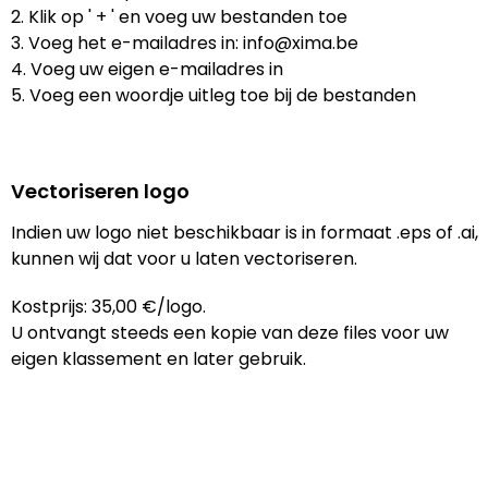
Reistassen
STICKERCASE™
2. Klik op ' + ' en voeg uw bestanden toe
3. Voeg het e-mailadres in: info@xima.be
Reistassensets
Swiss Peak
4. Voeg uw eigen e-mailadres in
5. Voeg een woordje uitleg toe bij de bestanden
Rugzakken
Tenson
Schoenentassen
Thule
Vectoriseren logo
Schoudertassen
Urban Vitamin
Indien uw logo niet beschikbaar is in formaat .eps of .ai,
kunnen wij dat voor u laten vectoriseren.
Sporttassen
Victorinox
Kostprijs: 35,00 €/logo.
Strandtassen
VINGA
U ontvangt steeds een kopie van deze files voor uw
eigen klassement en later gebruik.
Tablettassen
Waterman
Toilettassen
Xoopar
Trolleys