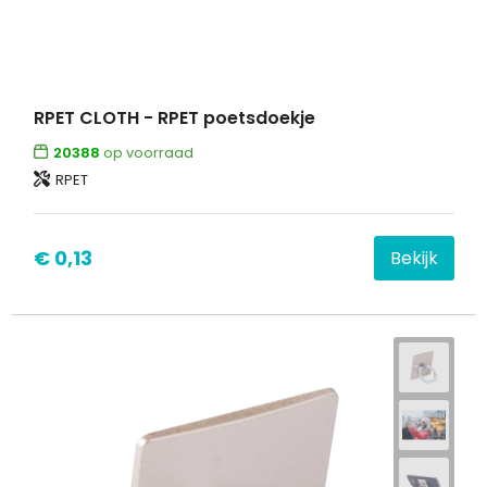
Waterbestendige tassen
Goodiebags
RPET CLOTH - RPET poetsdoekje
20388
op voorraad
RPET
€ 0,13
Bekijk