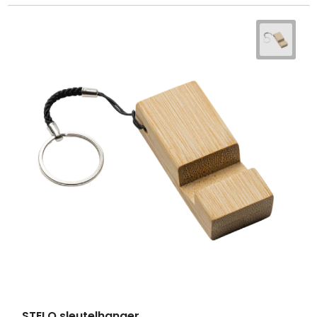
STELO sleutelhanger