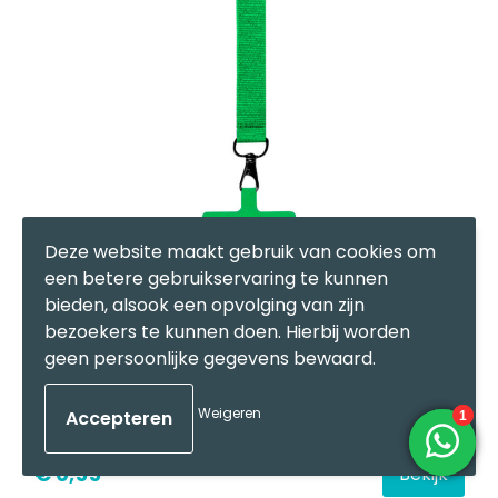
Deze website maakt gebruik van cookies om
een betere gebruikservaring te kunnen
bieden, alsook een opvolging van zijn
Deston - mobiele houder armband
bezoekers te kunnen doen. Hierbij worden
geen persoonlijke gegevens bewaard.
30
op voorraad
Polyester, Metaal
Weigeren
€ 0,55
Bekijk