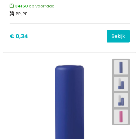
34150
op voorraad
PP, PE
€ 0,34
Bekijk