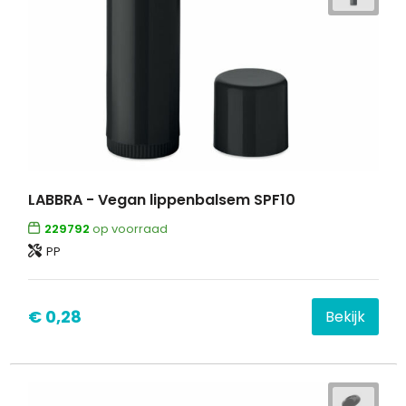
LABBRA - Vegan lippenbalsem SPF10
229792
op voorraad
PP
€ 0,28
Bekijk