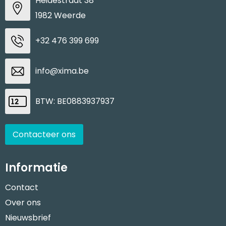
Heidestraat 38
1982 Weerde
Waterbestendige tassen
+32 476 399 699
Goodiebags
info@xima.be
BTW: BE0883937937
Contacteer ons
Informatie
Contact
Over ons
Nieuwsbrief