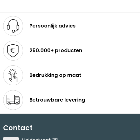
Reistassen
STICKERCASE™
Reistassensets
Swiss Peak
Persoonlijk advies
Rugzakken
Tenson
Schoenentassen
Thule
250.000+ producten
Schoudertassen
Urban Vitamin
Bedrukking op maat
Sporttassen
Victorinox
Strandtassen
VINGA
Betrouwbare levering
Tablettassen
Waterman
Toilettassen
Xoopar
Contact
Trolleys