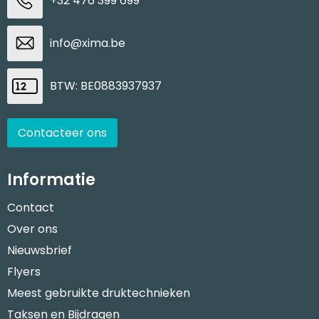
+32 476 399 699
Waterbestendige tassen
info@xima.be
Goodiebags
BTW: BE0883937937
Contacteer ons
Informatie
Contact
Over ons
Nieuwsbrief
Flyers
Meest gebruikte druktechnieken
Taksen en Bijdragen