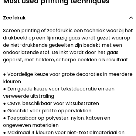
Most used printing techniques
Lampen en Gereedschap
Draagtassen
Multifunctionele pennen
Hemden bedrukken
USB Stekkers
Pennen etui's
Hoteltextiel
Clique
Zeefdruk
Levensmiddelen
Duffeltassen
Accessoires voor pennen
Jassen bedrukken
MP3's
Pennenhouders
Jassen
Cutter & Buck
Screen printing of zeefdruk is een techniek waarbij het
Paraplu's
Fietstassen
Kinderschrijfwaren
Kledingaccessoires
Selfie sticks
Portemonnees
Kledingaccessoires
Elevate
drukbeeld op een fijnmazig gaas wordt gezet waarop
de niet-drukkende gedeelten zijn bedekt met een
Persoonlijke verzorging
Golftassen
Pennen in unieke vormen
Ondergoed, Sokken en Nachtkleding
Powerbanks
Post, Pen en Geschenkverpakkingen
Ondergoed en Sokken
James Harvest
ondoorlatende stof. De inkt wordt door het gaas
geperst, met heldere, scherpe beelden als resultaat.
Reisbenodigdheden
Heuptassen
Gadgetpennen
Petten, Hoeden en Mutsen
Telefoonstandaards en accessoires
Stickers
Overalls
Journalbooks
● Voordelige keuze voor grote decoraties in meerdere
Sleutelhangers en Lanyards
Jute tassen
Peuters en Baby's
Computer- en Laptopaccessoires
Visitekaart- en Pashouders
Overhemden
Mepal
kleuren
● Een goede keuze voor tekstdecoratie en een
Snoepgoed
Katoenen draagtassen
Polo's bedrukken
Zonne energie opladers
Whiteboards en flipcharts
Polo's
Moleskine
verweerde uitstraling
● CMYK beschikbaar voor witsubstraten
Spellen voor binnen en buiten
Kledingtassen
Regenkleding
Tabletstandaards en accessoires
Reflecterende polo's
Motorola
● Geschikt voor platte oppervlakken
● Toepasbaar op polyester, nylon, katoen en
Sport
Koeltassen en Koelboxen
Schoenen
Speakers en Speakeraccessoires
Reflecterende vesten
MyKit
ongeweven materialen
● Maximaal 4 kleuren voor niet-textielmateriaal en