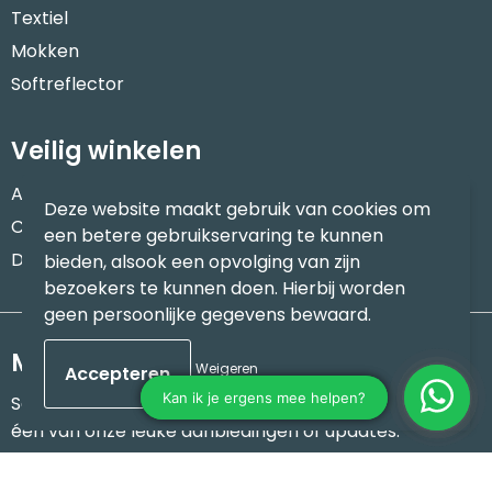
Textiel
Mokken
Softreflector
Veilig winkelen
Algemene voorwaarden
Deze website maakt gebruik van cookies om
Cookieverklaring
een betere gebruikservaring te kunnen
Disclaimer
bieden, alsook een opvolging van zijn
bezoekers te kunnen doen. Hierbij worden
geen persoonlijke gegevens bewaard.
Meld je aan voor onze nieuwsbrief
Weigeren
Schrijf je in voor onze nieuwsbrief en mis nooit meer
één van onze leuke aanbiedingen of updates.