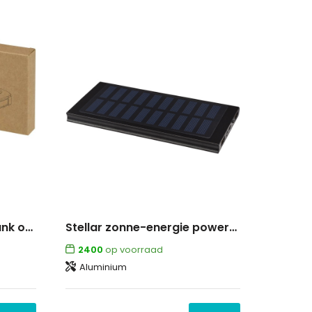
Altair robuuste powerbank op zonne-energie van 5000 mAh 10 W met ingebouwde zaklamp van gerecycled plastic
Stellar zonne-energie powerbank 8000 mAh
2400
op voorraad
Aluminium