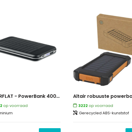
SOLARFLAT - PowerBank 4000 mAh
2
op voorraad
3222
op voorraad
minium
Gerecycled ABS-kunststof