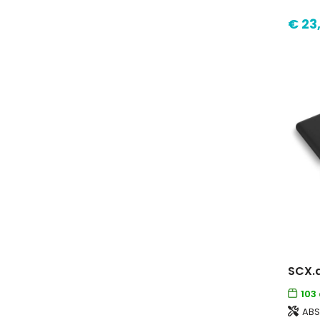
€ 23
103
ABS-