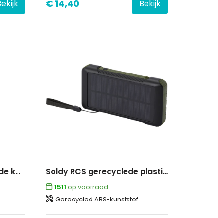
€ 14,40
Bekijk
Bekijk
Skywave RCS gerecyclede kunststof zonne-powerbank 10000 mAh
Soldy RCS gerecyclede plastic powerbank van 10.000 mAh met zonnedynamo
1511
op voorraad
Gerecycled ABS-kunststof