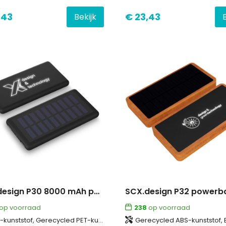
,43
€ 23,43
Bekijk
SCX.design P30 8000 mAh powerbank solar met oplichtend logo
op voorraad
238
op voorraad
kunststof, Gerecycled PET-kunststof
Gerecycled ABS-kunststof, Bamboe, Gerecycled PET