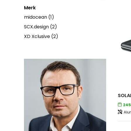
Merk
midocean
(1)
SCX.design
(2)
XD Xclusive
(2)
245
Alu