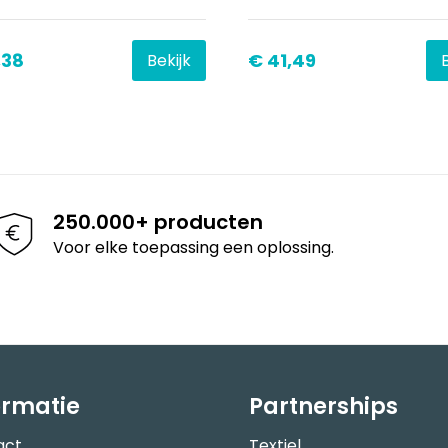
,38
€ 41,49
Bekijk
250.000+ producten
Voor elke toepassing een oplossing.
ormatie
Partnerships
act
Textiel