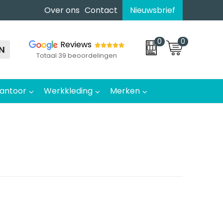
Over ons
Contact
Nieuwsbrief
0
0
Reviews
N
Totaal 39 beoordelingen
antoor
Werkkleding
Merken