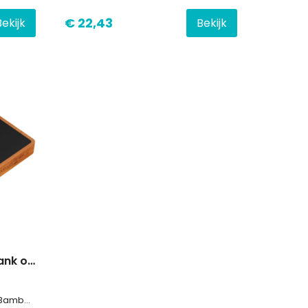
€ 22,43
Bekijk
Bekijk
SCX.design P32 powerbank op zonne-energie van 10.000 mAh
-kunststof