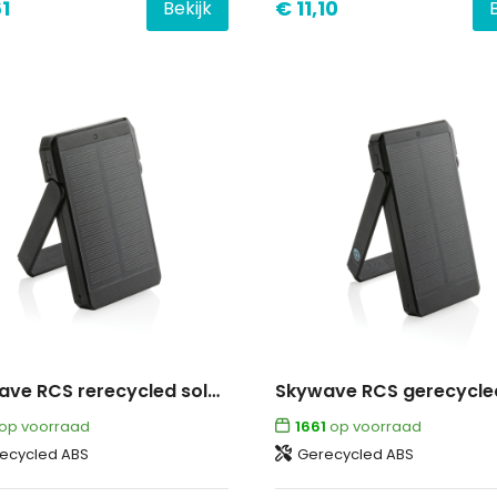
1
€ 11,10
Bekijk
Skywave RCS rerecycled solar powerbank 5.000 mah 10W
op voorraad
1661
op voorraad
ecycled ABS
Gerecycled ABS