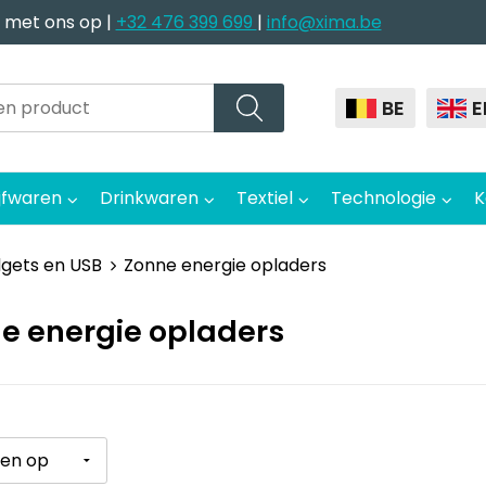
 met ons op |
+32 476 399 699
|
info@xima.be
BE
E
jfwaren
Drinkwaren
Textiel
Technologie
K
dgets en USB
Zonne energie opladers
e energie opladers