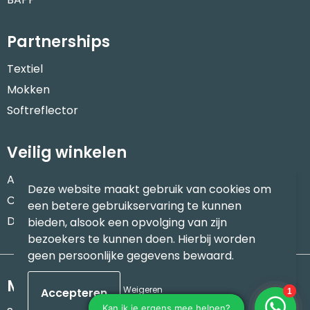
Partnerships
Textiel
Mokken
Softreflector
Veilig winkelen
Algemene voorwaarden
Deze website maakt gebruik van cookies om
Cookieverklaring
een betere gebruikservaring te kunnen
Disclaimer
bieden, alsook een opvolging van zijn
bezoekers te kunnen doen. Hierbij worden
geen persoonlijke gegevens bewaard.
Meld je aan voor onze nieuwsbrief
Weigeren