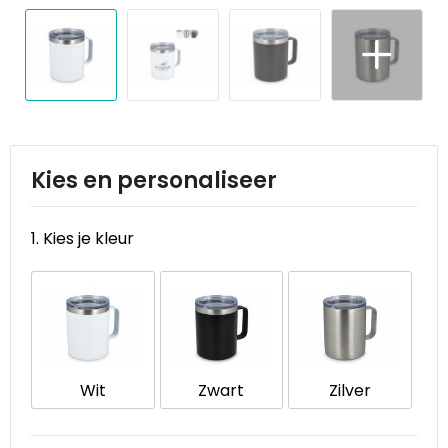
Reistassen
STICKERCASE™
Reistassensets
Swiss Peak
Rugzakken
Tenson
Schoenentassen
Thule
Kies en personaliseer
Schoudertassen
Urban Vitamin
1. Kies je kleur
Sporttassen
Victorinox
Strandtassen
VINGA
Tablettassen
Waterman
Wit
Zwart
Zilver
Toilettassen
Xoopar
Trolleys