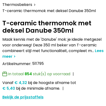
Lampen en Gereedschap
Draagtassen
Multifunctionele pennen
Hemden bedrukken
USB Stekkers
Pennen etui's
Hoteltextiel
Clique
Thermosbekers
T-ceramic thermomok met deksel Danube 350ml
Levensmiddelen
Duffeltassen
Accessoires voor pennen
Jassen bedrukken
MP3's
Pennenhouders
Jassen
Cutter & Buck
T-ceramic thermomok met
Paraplu's
Fietstassen
Kinderschrijfwaren
Kledingaccessoires
Selfie sticks
Portemonnees
Kledingaccessoires
Elevate
deksel Danube 350ml
Persoonlijke verzorging
Golftassen
Pennen in unieke vormen
Ondergoed, Sokken en Nachtkleding
Powerbanks
Post, Pen en Geschenkverpakkingen
Ondergoed en Sokken
James Harvest
Maak kennis met de 'Danube' mok: je ideale metgezel
voor onderweg! Deze 350 ml beker van T-ceramic
Reisbenodigdheden
Heuptassen
Gadgetpennen
Petten, Hoeden en Mutsen
Telefoonstandaards en accessoires
Stickers
Overalls
Journalbooks
combineert stijl met functionaliteit, compleet m
...
Sleutelhangers en Lanyards
Jute tassen
Peuters en Baby's
Computer- en Laptopaccessoires
Visitekaart- en Pashouders
Overhemden
Mepal
511795
Artikelnummer:
Snoepgoed
Katoenen draagtassen
Polo's bedrukken
Zonne energie opladers
Whiteboards en flipcharts
Polo's
Moleskine
In totaal
854
stuk(s) op voorraad
Vanaf
€ 4,32
bij de hoogste afname
tot
Spellen voor binnen en buiten
Kledingtassen
Regenkleding
Tabletstandaards en accessoires
Reflecterende polo's
Motorola
€ 5,40
bij de minimale afname.
Sport
Koeltassen en Koelboxen
Schoenen
Speakers en Speakeraccessoires
Reflecterende vesten
MyKit
Bekijk de prijsstaffels