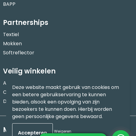
BAPP
Partnerships
Textiel
Mokken
Softreflector
Veilig winkelen
Algemene voorwaarden
Deze website maakt gebruik van cookies om
Cookieverklaring
een betere gebruikservaring te kunnen
Disclaimer
bieden, alsook een opvolging van zijn
bezoekers te kunnen doen. Hierbij worden
geen persoonlijke gegevens bewaard.
Meld je aan voor onze nieuwsbrief
Weigeren