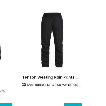
Tenson Westing Rain Pants Women
Shell fabric 1; MPC Plus; WP 10 000 mm; MP 5 000 g/m2/24h; PFC-free water repellent finish; 100% Recycled Polyester ;Lining; 100% Polyester
% PU