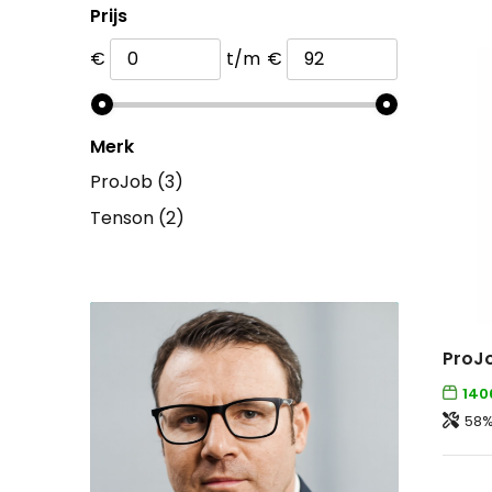
Prijs
€
t/m
€
Merk
ProJob
(3)
Tenson
(2)
ProJ
140
58%