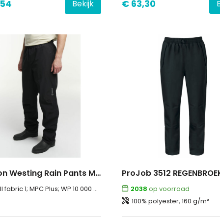
,54
€ 63,30
Bekijk
Tenson Westing Rain Pants Men
ProJob 3512 REGENBROE
MPC Plus; WP 10 000 mm; MP 5 000 g/m2/24h; PFC-free water repellent finish; 100% Recycled Polyester ;Lining; 100% Polyester
2038
op voorraad
100% polyester, 160 g/m²