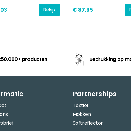
,03
€ 87,65
Bekijk
250.000+ producten
Bedrukking op m
ormatie
Partnerships
act
Textiel
 ons
Mokken
sbrief
Softreflector