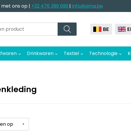
 met ons op |
+32 476 399 699
|
info@xima.be
BE
E
jfwaren
Drinkwaren
Textiel
Technologie
K
nkleding