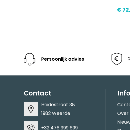
€ 72
Persoonlijk advies
Contact
Inf
Heidestraat 38
Cont
1982 Weerde
Over
Nieuw
+32 476 399 699