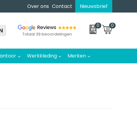
Over ons
Contact
Nieuwsbrief
0
0
Reviews
N
Totaal 39 beoordelingen
antoor
Werkkleding
Merken