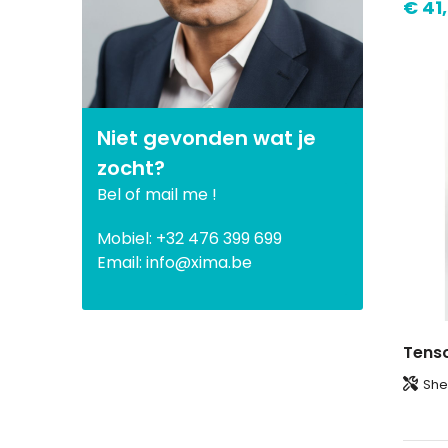
€ 41
Niet gevonden wat je
zocht?
Bel of mail me !
Mobiel: +32 476 399 699
Email: info@xima.be
Shell fabric 1; 