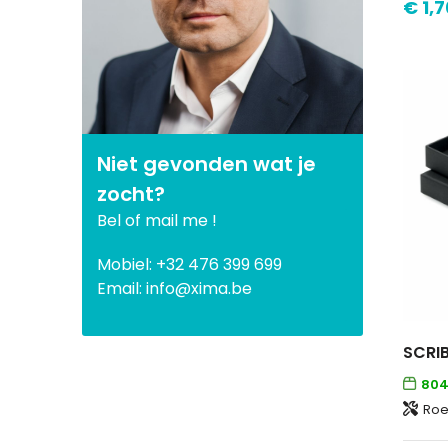
€ 1,7
Niet gevonden wat je
zocht?
Bel of mail me !
Mobiel: +32 476 399 699
Email: info@xima.be
804
Roes