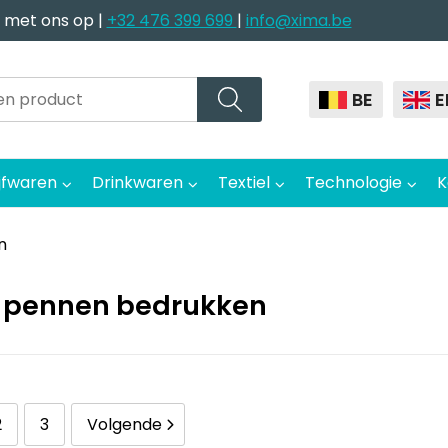
 met ons op |
+32 476 399 699
|
info@xima.be
BE
E
jfwaren
Drinkwaren
Textiel
Technologie
K
n
 pennen bedrukken
2
3
Volgende