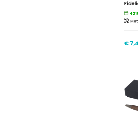
421
Meta
€ 7,