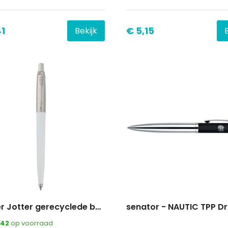
41
€ 5,15
Bekijk
Parker Jotter gerecyclede balpen (zwarte inkt)
42
op voorraad