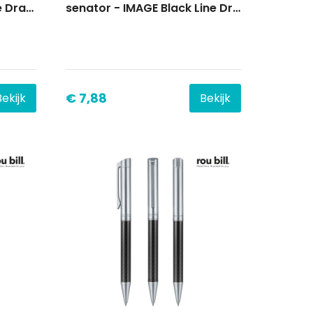
senator - IMAGE Chrome Draaibalpen
senator - IMAGE Black Line Draaibalpen
€ 7,88
Bekijk
Bekijk