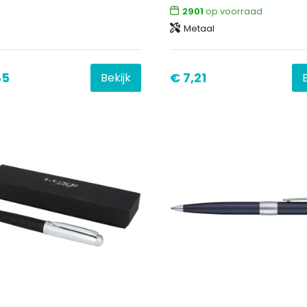
2901
op voorraad
Metaal
85
€ 7,21
Bekijk