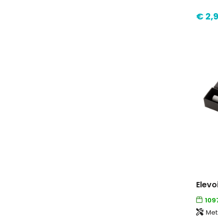
€ 2,
Elevo
109
Met