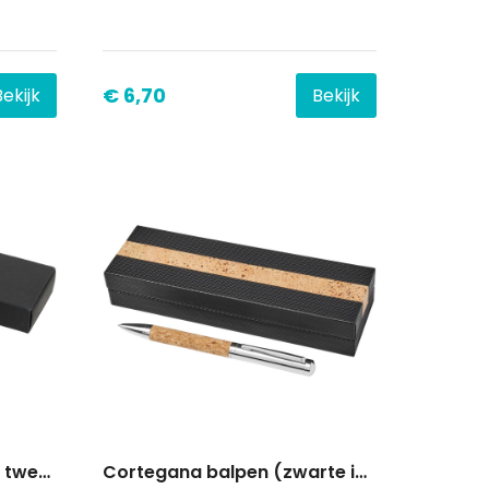
€ 6,70
Bekijk
Bekijk
Andante cadeauset met twee pennen (zwarte inkt)
Cortegana balpen (zwarte inkt)