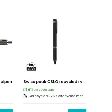
balpen
Swiss peak OSLO recycled rvs deluxe pen
911
op voorraad
Gerecycled RVS, Gerecycled messing