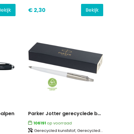
€ 2,30
Bekijk
Bekijk
balpen
Parker Jotter gerecyclede balpen (blauwe inkt)
106191
op voorraad
Gerecycled kunststof, Gerecycled roestvrij staal