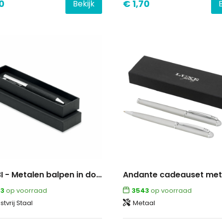
0
€ 1,70
Bekijk
SCRIBI - Metalen balpen in doosje
3
op voorraad
3543
op voorraad
tvrij Staal
Metaal