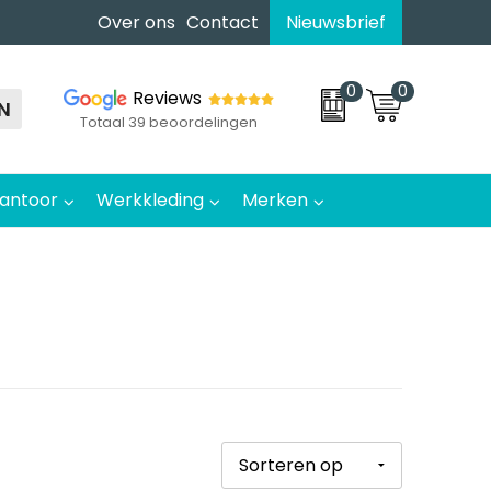
Over ons
Contact
Nieuwsbrief
0
0
Reviews
N
Totaal 39 beoordelingen
antoor
Werkkleding
Merken