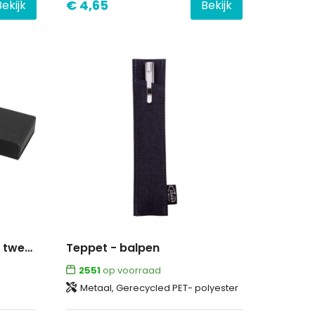
€ 4,65
Bekijk
Bekijk
Andante cadeauset met twee pennen (zwarte inkt)
Teppet - balpen
2551
op voorraad
Metaal, Gerecycled PET- polyester