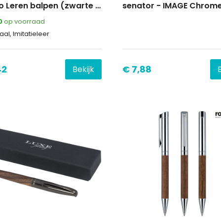
Fidelio Leren balpen (zwarte inkt)
0
op voorraad
al, Imitatieleer
42
€ 7,88
Bekijk