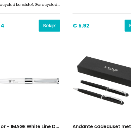
ycled kunststof, Gerecycled roestvrij staal
84
€ 5,92
Bekijk
senator - IMAGE White Line Draaibalpen