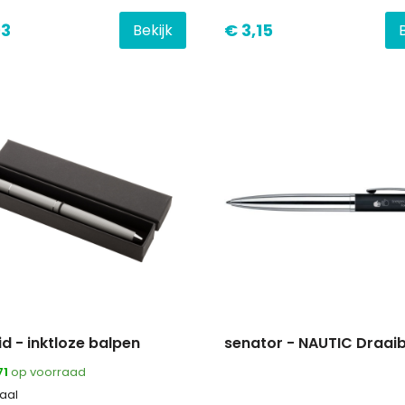
93
€ 3,15
Bekijk
id - inktloze balpen
senator - NAUTIC Draai
71
op voorraad
aal