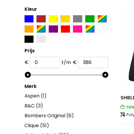
Kleur
Prijs
€
t/m
€
Merk
Aspen
(1)
SHIEL
B&C
(3)
701
Pol
Bombers Original
(6)
Clique
(51)