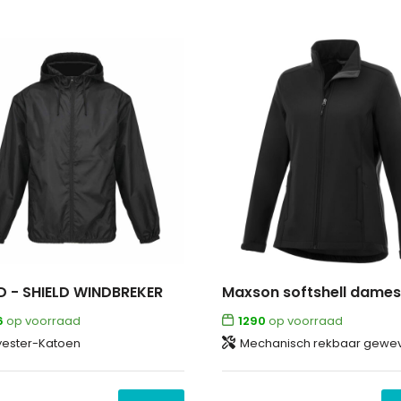
D - SHIELD WINDBREKER
Maxson softshell dames
6
op voorraad
1290
op voorraad
yester-Katoen
Mechanisch rekbaar geweven met waterproof, ademend membraam en water afstotende afwerking van 100% Polyester, 270 g/m2, Bonding, Micr