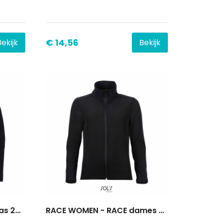
€ 14,56
Bekijk
Bekijk
RACE MEN - RACE heren jas 280g
RACE WOMEN - RACE dames shoftshell 280g