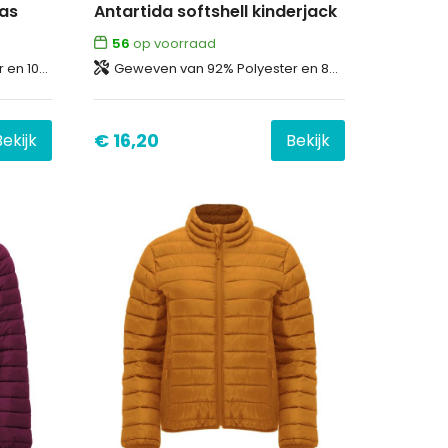
jas
Antartida softshell kinderjack
56
op voorraad
an 100% Polyester
Geweven van 92% Polyester en 8% Elastaan, 300 g/m2, Bonding, Micro fleece van 100% Polyester
€ 16,20
Bekijk
Bekijk