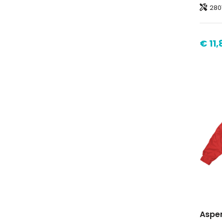
280T ripst
€ 11,