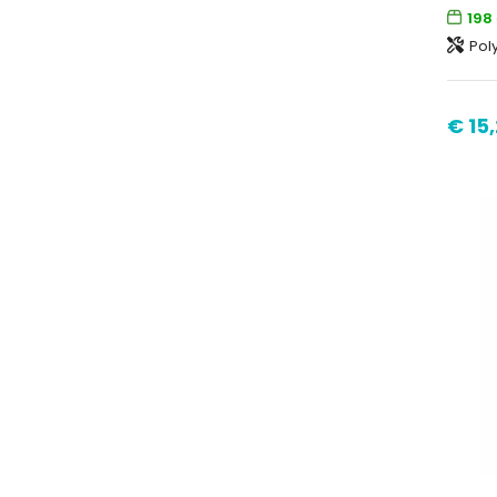
198
Pol
€ 15