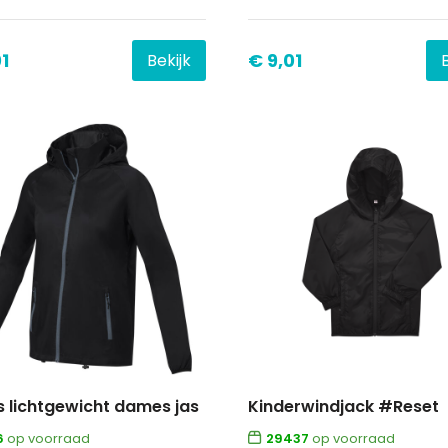
1
€ 9,01
Bekijk
s lichtgewicht dames jas
Kinderwindjack #Reset
6
op voorraad
29437
op voorraad