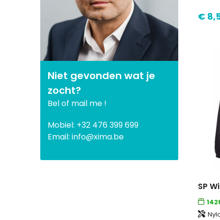
Sol's
(15)
€ 8,
Tenson
(20)
Niet gevonden wat je
zocht?
Bel of mail me !
Mobiel: +32 476 399 699
Email: info@xima.be
SP Wi
142
Nyl