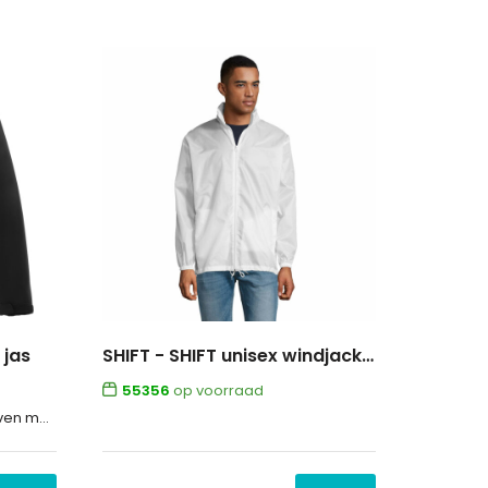
 jas
SHIFT - SHIFT unisex windjack 210g
55356
op voorraad
o fleece van 100% Polyester