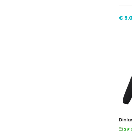
€ 9,0
Dinla
291