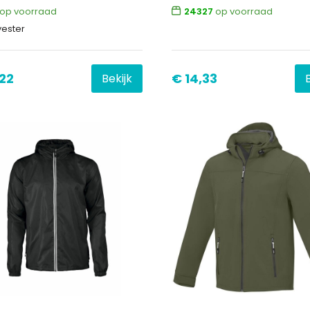
op voorraad
24327
op voorraad
yester
,22
€ 14,33
Bekijk