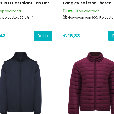
Printer RED Fastplant Jas Heren
Langley softshell heren 
op voorraad
12500
op voorraad
% polyester, 60 g/m²
Geweven van 90% Polyester en 10% Elastaan, 300 g/m2, Bonding, Micro fleece v
,43
€ 15,83
Bekijk