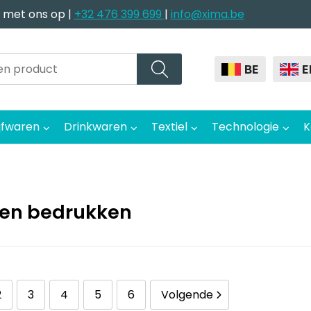
 met ons op |
+32 476 399 699
|
info@xima.be
BE
E
jfwaren
Drinkwaren
Textiel
Technologie
K
en bedrukken
2
3
4
5
6
Volgende