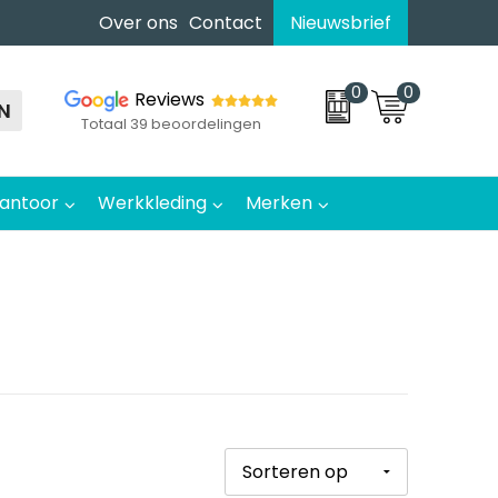
Over ons
Contact
Nieuwsbrief
0
0
Reviews
N
Totaal 39 beoordelingen
antoor
Werkkleding
Merken