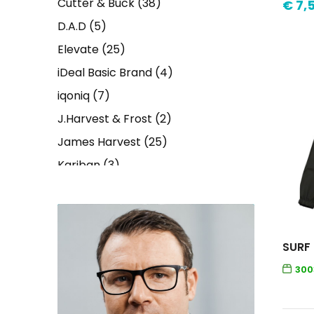
Cutter & Buck
(38)
€ 7,
D.A.D
(5)
Elevate
(25)
iDeal Basic Brand
(4)
iqoniq
(7)
J.Harvest & Frost
(2)
James Harvest
(25)
Kariban
(3)
Native Spirit
(4)
Printer PRIME
(4)
Printer RED
(7)
Printer
(1)
300
Result
(1)
Roly
(17)