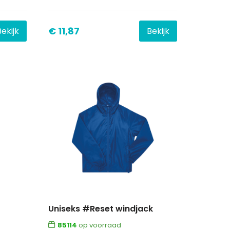
€ 11,87
Bekijk
Bekijk
Uniseks #Reset windjack
85114
op voorraad