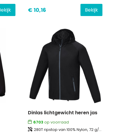
€ 10,16
Bekijk
Bekijk
Dinlas lichtgewicht heren jas
6703
op voorraad
280T ripstop van 100% Nylon, 72 g/m2, Lining, 210T taffeta van 100% Polyester, 60 g/m2