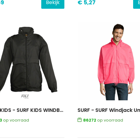
59
€ 5,27
Bekijk
SURF KIDS - SURF KIDS WINDBREAKER 210g
SURF - SURF Windjack Un
3
op voorraad
86272
op voorraad