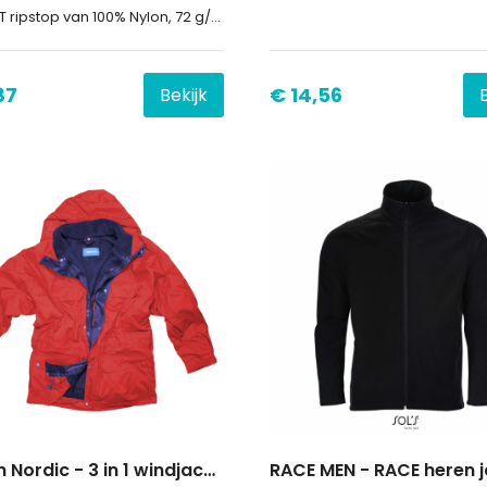
op van 100% Nylon, 72 g/m2, Lining, 210T taffeta van 100% Polyester, 60 g/m2
87
€ 14,56
Bekijk
Aspen Nordic - 3 in 1 windjack en fleecetrui