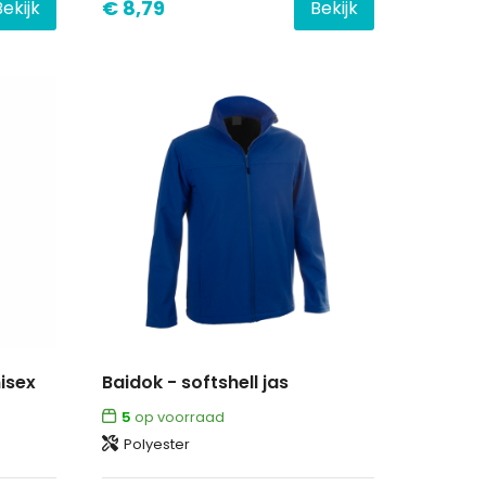
€ 8,79
Bekijk
Bekijk
isex
Baidok - softshell jas
5
op voorraad
Polyester