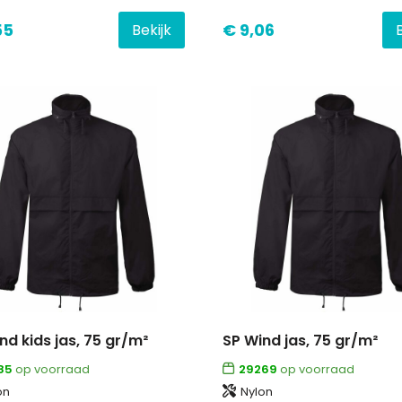
55
€ 9,06
Bekijk
nd kids jas, 75 gr/m²
SP Wind jas, 75 gr/m²
85
op voorraad
29269
op voorraad
on
Nylon