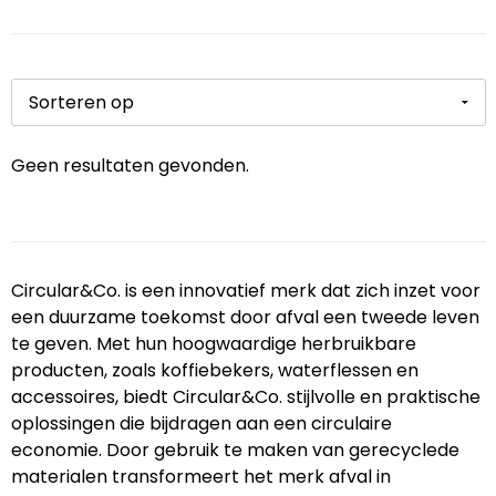
Themapakketten
Koffers en Trolleys
Sweaters bedrukken
USB Sticks
Regenkleding
Parker
Veiligheid, Auto en Fiets
Laptop hoezen en tassen
T-Shirts bedrukken
Laser pointers
Schoenen
Philips
Vrije tijd en Strand
Lunchtassen
Vesten bedrukken
Hoofdtelefoons
Schorten en Sloven
Printer
Geen resultaten gevonden.
Matrozentassen
Kabels en toebehoren
Sweaters
Prodir
Nektassen
Audio oordopjes
T-Shirts
ProJob
Opbergtassen
Veiligheidsvesten en Veiligheidshesjes
Roly
Circular&Co. is een innovatief merk dat zich inzet voor
een duurzame toekomst door afval een tweede leven
Opvouwbare tassen
Vesten
rOtring
te geven. Met hun hoogwaardige herbruikbare
producten, zoals koffiebekers, waterflessen en
Papieren tassen
Gehoorbescherming
Senator®
accessoires, biedt Circular&Co. stijlvolle en praktische
oplossingen die bijdragen aan een circulaire
Promotietassen
Ademhalingsbescherming
Stanley®
economie. Door gebruik te maken van gerecyclede
materialen transformeert het merk afval in