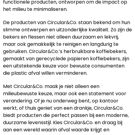
Reistassen
STICKERCASE™
functionele producten, ontworpen om de impact op
het milieu te minimaliseren.
Reistassensets
Swiss Peak
De producten van Circular&Co. staan bekend om hun
slimme ontwerpen en uitzonderlijke kwaliteit. Zo zijn de
Rugzakken
Tenson
bekers en flessen niet alleen duurzaam en lekvrij,
maar ook gemakkelijk te reinigen en langdurig te
Schoenentassen
Thule
gebruiken. Circular&Co.’s herbruikbare koffiebekers,
gemaakt van gerecyclede papieren koffiebekers, zijn
Schoudertassen
Urban Vitamin
een uitstekende keuze voor bewuste consumenten
die plastic afval willen verminderen.
Sporttassen
Victorinox
Met Circular&Co. maak je niet alleen een
Strandtassen
VINGA
milieubewuste keuze, maar ook een statement voor
verandering. Of je nu onderweg bent, op kantoor
Tablettassen
Waterman
werkt, of thuis geniet van een drankje, Circular&Co.
biedt producten die perfect passen bij een moderne,
Toilettassen
Xoopar
duurzame levensstijl. Kies Circular&Co. en draag bij
aan een wereld waarin afval waarde krijgt en
Trolleys