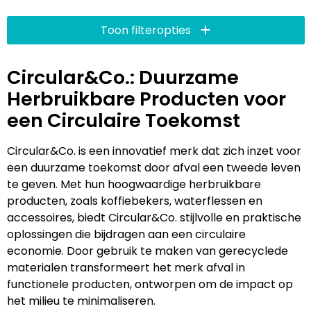
Lampen en Gereedschap
Draagtassen
Multifunctionele pennen
Hemden bedrukken
USB Stekkers
Pennen etui's
Hoteltextiel
Clique
Toon filteropties
Levensmiddelen
Duffeltassen
Accessoires voor pennen
Jassen bedrukken
MP3's
Pennenhouders
Jassen
Cutter & Buck
Circular&Co.: Duurzame
Paraplu's
Fietstassen
Kinderschrijfwaren
Kledingaccessoires
Selfie sticks
Portemonnees
Kledingaccessoires
Elevate
Herbruikbare Producten voor
Persoonlijke verzorging
Golftassen
Pennen in unieke vormen
Ondergoed, Sokken en Nachtkleding
Powerbanks
Post, Pen en Geschenkverpakkingen
Ondergoed en Sokken
James Harvest
een Circulaire Toekomst
Reisbenodigdheden
Heuptassen
Gadgetpennen
Petten, Hoeden en Mutsen
Telefoonstandaards en accessoires
Stickers
Overalls
Journalbooks
Circular&Co. is een innovatief merk dat zich inzet voor
een duurzame toekomst door afval een tweede leven
Sleutelhangers en Lanyards
Jute tassen
Peuters en Baby's
Computer- en Laptopaccessoires
Visitekaart- en Pashouders
Overhemden
Mepal
te geven. Met hun hoogwaardige herbruikbare
producten, zoals koffiebekers, waterflessen en
Snoepgoed
Katoenen draagtassen
Polo's bedrukken
Zonne energie opladers
Whiteboards en flipcharts
Polo's
Moleskine
accessoires, biedt Circular&Co. stijlvolle en praktische
oplossingen die bijdragen aan een circulaire
Spellen voor binnen en buiten
Kledingtassen
Regenkleding
Tabletstandaards en accessoires
Reflecterende polo's
Motorola
economie. Door gebruik te maken van gerecyclede
materialen transformeert het merk afval in
Sport
Koeltassen en Koelboxen
Schoenen
Speakers en Speakeraccessoires
Reflecterende vesten
MyKit
functionele producten, ontworpen om de impact op
het milieu te minimaliseren.