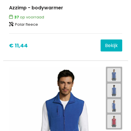
Azzimp - bodywarmer
Waterbestendige tassen
37
op voorraad
Polar fleece
Goodiebags
€ 11,44
Bekijk