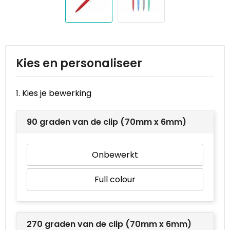
Reistassen
STICKERCASE™
Reistassensets
Swiss Peak
Rugzakken
Tenson
Kies en personaliseer
Schoenentassen
Thule
1. Kies je bewerking
Schoudertassen
Urban Vitamin
90 graden van de clip (70mm x 6mm)
Sporttassen
Victorinox
Strandtassen
VINGA
Onbewerkt
Tablettassen
Waterman
Full colour
Toilettassen
Xoopar
270 graden van de clip (70mm x 6mm)
Trolleys