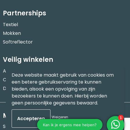
Partnerships
Textiel
Mokken
Softreflector
Veilig winkelen
Algemene voorwaarden
Deze website maakt gebruik van cookies om
Cookieverklaring
een betere gebruikservaring te kunnen
Disclaimer
bieden, alsook een opvolging van zijn
bezoekers te kunnen doen. Hierbij worden
geen persoonlijke gegevens bewaard.
Meld je aan voor onze nieuwsbrief
Weigeren
Schrijf je in voor onze nieuwsbrief en mis nooit meer