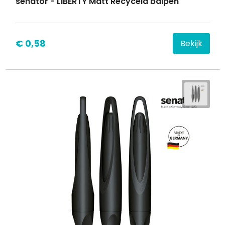
senator - LIBERTY Matt Recyceld balpen
€ 0,58
Bekijk