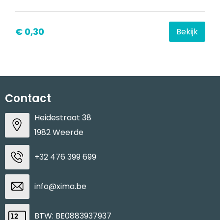
€ 0,30
Bekijk
Contact
Heidestraat 38
1982 Weerde
+32 476 399 699
info@xima.be
BTW: BE0883937937