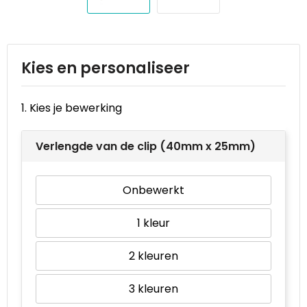
Reistassen
STICKERCASE™
Reistassensets
Swiss Peak
Kies en personaliseer
Rugzakken
Tenson
Schoenentassen
Thule
1. Kies je bewerking
Schoudertassen
Urban Vitamin
Verlengde van de clip (40mm x 25mm)
Sporttassen
Victorinox
Onbewerkt
Strandtassen
VINGA
1
Tablettassen
Waterman
2
Toilettassen
Xoopar
3
Trolleys