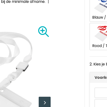
4
bij de minimale afname.
2. Kies j
Voork