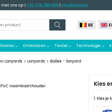
 met ons op |
+32 476 399 699
|
info@xima.be
BE
E
jfwaren
Drinkwaren
Textiel
Technologie
K
en Lanyards
Lanyards
Ballek - lanyard
Kies e
en PVC naamkaarthouder.
1. Kies je 