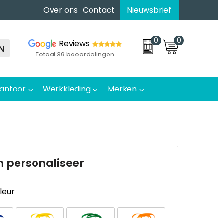
Over ons
Contact
Nieuwsbrief
0
0
Reviews
N
Totaal 39 beoordelingen
antoor
Werkkleding
Merken
n personaliseer
kleur