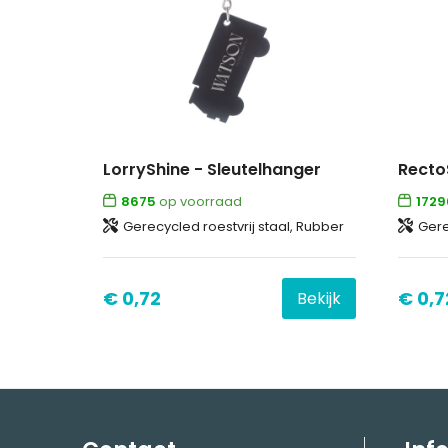
LorryShine - Sleutelhanger
Recto
8675
op voorraad
1729
Gerecycled roestvrij staal, Rubber
Gere
€ 0,72
€ 0,7
Bekijk