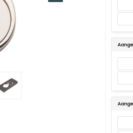
Aangep
Aangep