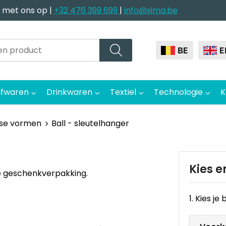
 met ons op |
+32 476 399 699
|
info@xima.be
BE
E
jfwaren
Drinkwaren
Textiel
Technologie
K
rse vormen
Ball - sleutelhanger
Kies e
e geschenkverpakking.
1. Kies j