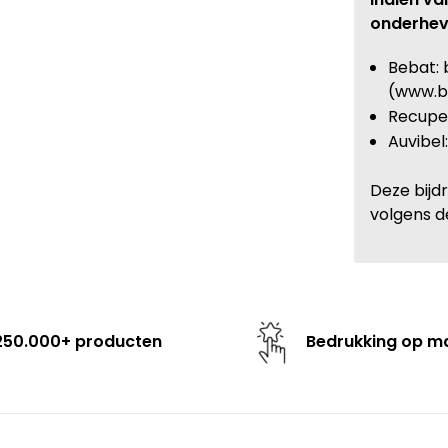
onderhev
Bebat: 
(www.b
Recupel
Auvibel
Deze bijd
volgens d
250.000+ producten
Bedrukking op m