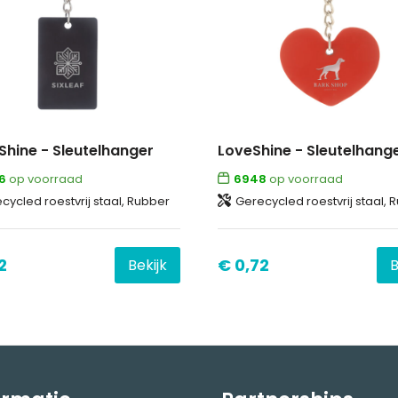
Shine - Sleutelhanger
LoveShine - Sleutelhang
6
op voorraad
6948
op voorraad
cycled roestvrij staal, Rubber
Gerecycled roestvrij staal, 
2
€ 0,72
Bekijk
B