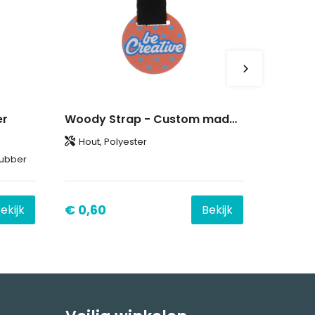
er
Woody Strap - Custom made sleutelhanger
Hout, Polyester
Rubber
€ 0,60
ekijk
Bekijk