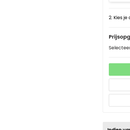
2. Kies je
Prijsop
Selecteer
Indien va