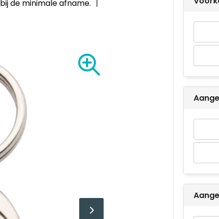
Voork
bij de minimale afname.
Aange
Aangep