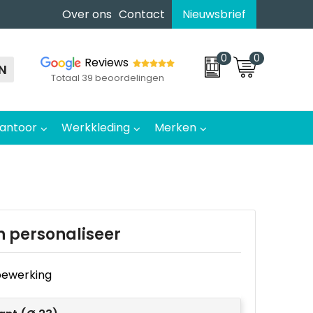
Over ons
Contact
Nieuwsbrief
0
0
Reviews
N
Totaal 39 beoordelingen
antoor
Werkkleding
Merken
n personaliseer
e bewerking