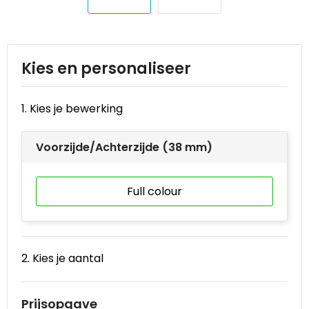
Reistassen
STICKERCASE™
Reistassensets
Swiss Peak
Kies en personaliseer
Rugzakken
Tenson
Schoenentassen
Thule
1. Kies je bewerking
Schoudertassen
Urban Vitamin
Voorzijde/Achterzijde (38 mm)
Sporttassen
Victorinox
Full colour
Strandtassen
VINGA
Tablettassen
Waterman
2. Kies je aantal
Toilettassen
Xoopar
Prijsopgave
Trolleys