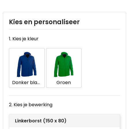
Reistassen
STICKERCASE™
Reistassensets
Swiss Peak
Kies en personaliseer
Rugzakken
Tenson
1. Kies je kleur
Schoenentassen
Thule
Schoudertassen
Urban Vitamin
Sporttassen
Victorinox
Donker blauw
Groen
Strandtassen
VINGA
Tablettassen
Waterman
2. Kies je bewerking
Toilettassen
Xoopar
Linkerborst (150 x 80)
Trolleys