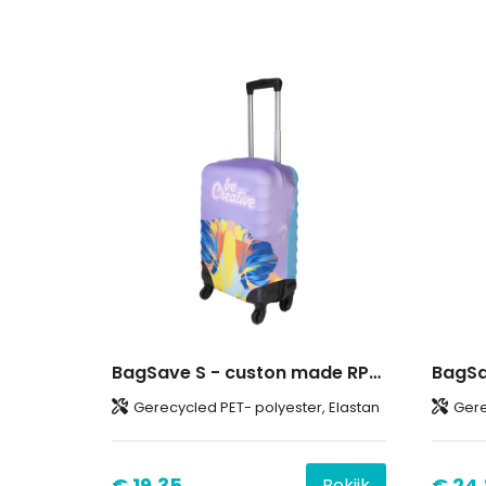
BagSave S - custon made RPET bagagehoes
Gerecycled PET- polyester, Elastan
Gere
€ 19,35
€ 24
Bekijk