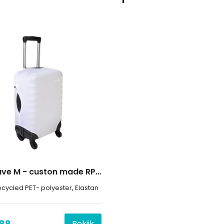
BagSave M - custon made RPET bagagehoes
cycled PET- polyester, Elastan
,88
Bekijk