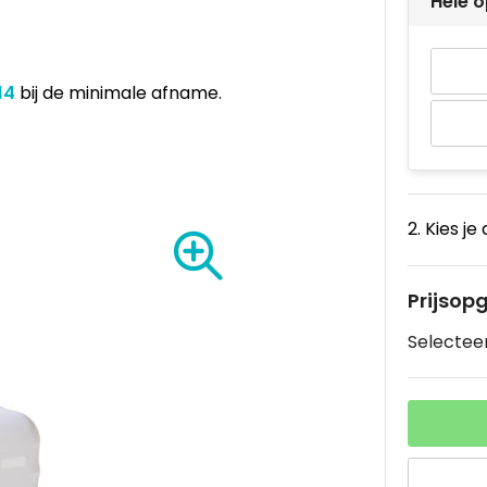
Hele o
,14
bij de minimale afname.
2. Kies je
Prijsop
Selecteer