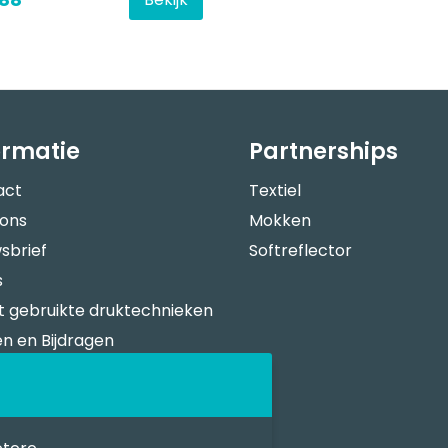
ormatie
Partnerships
act
Textiel
 ons
Mokken
sbrief
Softreflector
s
 gebruikte druktechnieken
n en Bijdragen
verspecificaties
n Bestellen
sportkosten