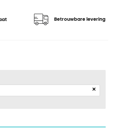
Betrouwbare levering
aat
×