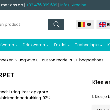
 met ons op |
+32 476 399 699
|
info@xima.be
BE
E
jfwaren
Drinkwaren
Textiel
Technologie
K
 hoezen
BagSave L - custon made RPET bagagehoes
RPET
Kies e
dsluiting. Past op grote
1. Kies j
ubloimatiebedrukking. 92%