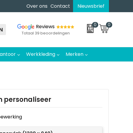
Over ons
Contact
Nieuwsbrief
0
0
Reviews
N
Totaal 39 beoordelingen
antoor
Werkkleding
Merken
n personaliseer
e bewerking