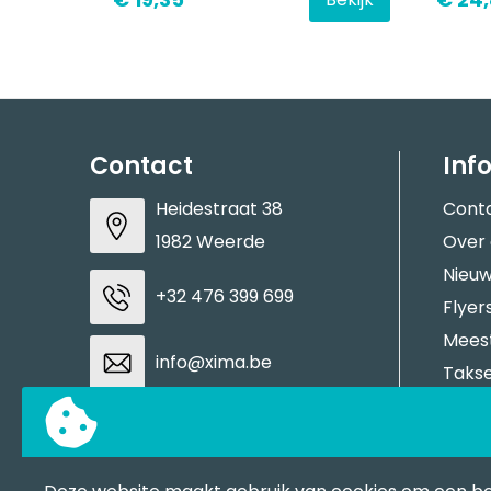
Contact
Inf
Heidestraat 38
Cont
1982 Weerde
Over
Nieuw
+32 476 399 699
Flyer
Meest
info@xima.be
Takse
Aanle
BTW: BE0883937937
Stale
Tran