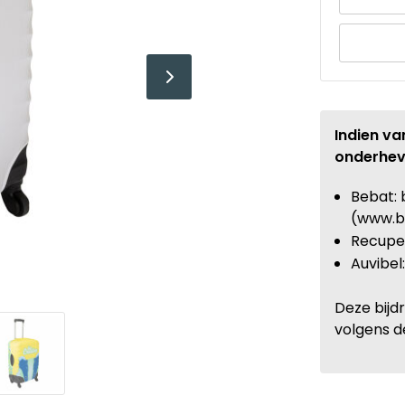
Indien va
onderhev
Bebat: 
(www.b
Recupel
Auvibel
Deze bijd
volgens d