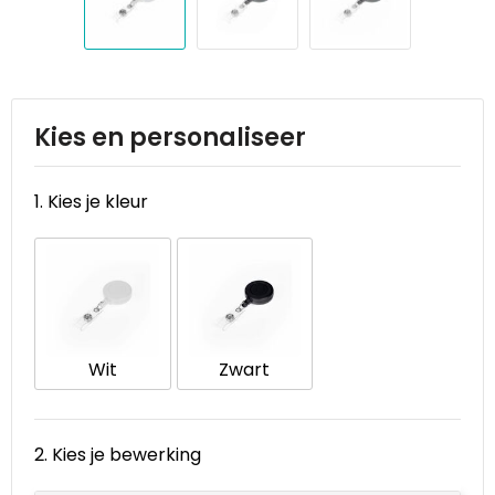
Reistassen
STICKERCASE™
Reistassensets
Swiss Peak
Rugzakken
Tenson
Kies en personaliseer
Schoenentassen
Thule
1. Kies je kleur
Schoudertassen
Urban Vitamin
Sporttassen
Victorinox
Strandtassen
VINGA
Wit
Zwart
Tablettassen
Waterman
Toilettassen
Xoopar
2. Kies je bewerking
Trolleys