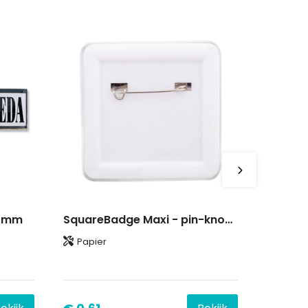
14mm
SquareBadge Maxi - pin-knop badge
Papier