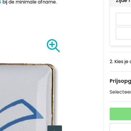
Zijde
5
bij de minimale afname.
2. Kies je
Prijsop
Selecteer