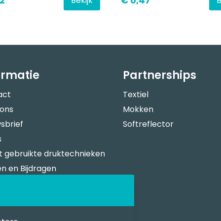
2
€ 0,47
Bekijk
B
ormatie
Partnerships
act
Textiel
 ons
Mokken
sbrief
Softreflector
s
 gebruikte druktechnieken
n en Bijdragen
verspecificaties
n Bestellen
sportkosten