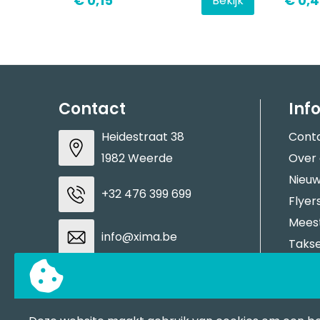
€ 0,15
€ 0,4
Bekijk
Contact
Inf
Heidestraat 38
Cont
1982 Weerde
Over
Nieuw
+32 476 399 699
Flyer
Meest
info@xima.be
Takse
Aanle
BTW: BE0883937937
Stale
Tran