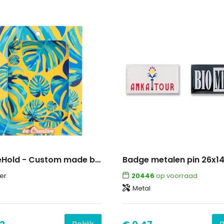
BadgeHold - Custom made badgehouder
Badge metalen pin 26x
er
20446
op voorraad
Metal