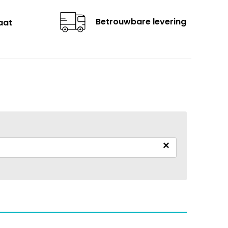
Betrouwbare levering
aat
×