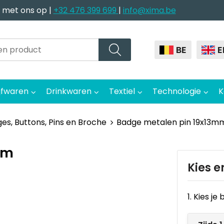
 met ons op |
+32 476 399 699
|
info@xima.be
BE
E
jfwaren
Drinkwaren
Textiel
Technologie
K
es, Buttons, Pins en Broche
Badge metalen pin 19x13m
mm
Kies e
1. Kies j