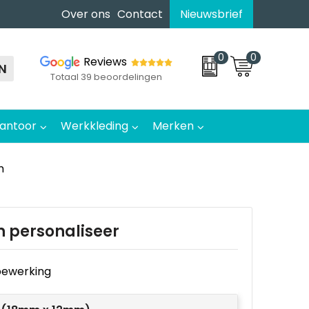
Over ons
Contact
Nieuwsbrief
0
0
Reviews
N
Totaal 39 beoordelingen
antoor
Werkkleding
Merken
m
n personaliseer
e bewerking