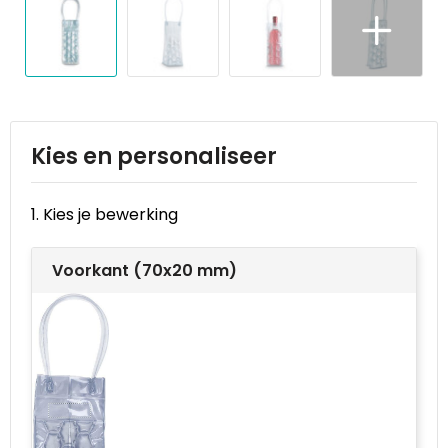
Reistassen
STICKERCASE™
Reistassensets
Swiss Peak
Rugzakken
Tenson
Schoenentassen
Thule
Kies en personaliseer
Schoudertassen
Urban Vitamin
1. Kies je bewerking
Sporttassen
Victorinox
Voorkant (70x20 mm)
Strandtassen
VINGA
Tablettassen
Waterman
Toilettassen
Xoopar
Trolleys