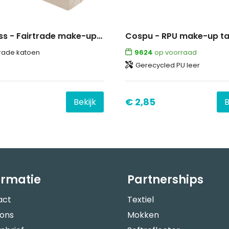
Ferbyss - Fairtrade make-up tas
Cospu - RPU make-up t
trade katoen
9624
op voorraad
Gerecycled PU leer
€ 2,85
Bekijk
B
ormatie
Partnerships
act
Textiel
 ons
Mokken