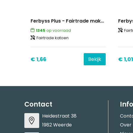
Ferbyss Plus - Fairtrade make-up tas
1345
op voorraad
Fair
Fairtrade katoen
€ 1,66
€ 1,01
Bekijk
Contact
Inf
Heidestraat 38
Cont
1982 Weerde
Over