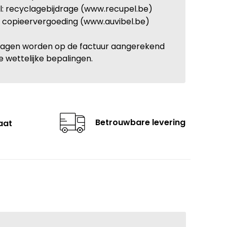
: recyclagebijdrage (www.recupel.be)
: copieervergoeding (www.auvibel.be)
ragen worden op de factuur aangerekend
e wettelijke bepalingen.
Betrouwbare levering
aat