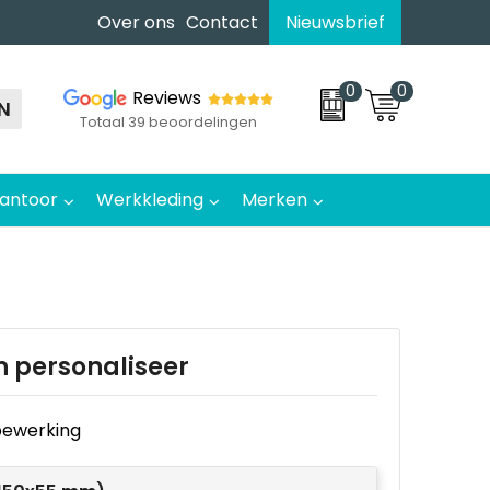
Over ons
Contact
Nieuwsbrief
0
0
Reviews
N
Totaal 39 beoordelingen
antoor
Werkkleding
Merken
n personaliseer
e bewerking