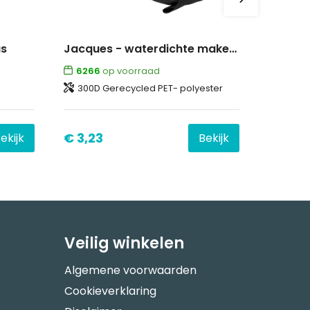
as
Jacques - waterdichte make-up tas
6266
op voorraad
300D Gerecycled PET- polyester
€ 3,23
ekijk
Bekijk
Veilig winkelen
Algemene voorwaarden
Cookieverklaring