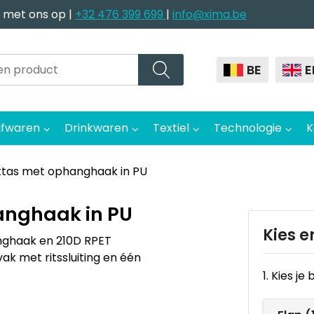
 met ons op |
+32 476 399 699
|
info@xima.be
BE
E
jfwaren
Drinkwaren
Textiel
Technologie
K
ttas met ophanghaak in PU
anghaak in PU
Kies e
nghaak en 210D RPET
ak met ritssluiting en één
1. Kies j