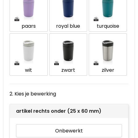
Waterbestendige tassen
paars
royal blue
turquoise
Goodiebags
wit
zwart
zilver
2. Kies je bewerking
artikel rechts onder (25 x 60 mm)
Onbewerkt