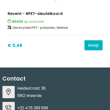
Revent - RPET-sleutelkoord
80433
op voorraad
Gerecycled PET- polyester, Metaal
€ 0,46
Bekijk
Contact
Heidestraat 38
1982 Weerde
+32 476 399 699