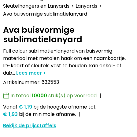
Lampen en Gereedschap
Draagtassen
Multifunctionele pennen
Hemden bedrukken
USB Stekkers
Pennen etui's
Hoteltextiel
Clique
Sleutelhangers en Lanyards
Lanyards
Ava buisvormige sublimatielanyard
Levensmiddelen
Duffeltassen
Accessoires voor pennen
Jassen bedrukken
MP3's
Pennenhouders
Jassen
Cutter & Buck
Ava buisvormige
Paraplu's
Fietstassen
Kinderschrijfwaren
Kledingaccessoires
Selfie sticks
Portemonnees
Kledingaccessoires
Elevate
sublimatielanyard
Persoonlijke verzorging
Golftassen
Pennen in unieke vormen
Ondergoed, Sokken en Nachtkleding
Powerbanks
Post, Pen en Geschenkverpakkingen
Ondergoed en Sokken
James Harvest
Full colour sublimatie-lanyard van buisvormig
materiaal met metalen haak om een naamkaartje,
Reisbenodigdheden
Heuptassen
Gadgetpennen
Petten, Hoeden en Mutsen
Telefoonstandaards en accessoires
Stickers
Overalls
Journalbooks
ID-kaart of sleutels vast te houden. Kan enkel- of
dub
...
Sleutelhangers en Lanyards
Jute tassen
Peuters en Baby's
Computer- en Laptopaccessoires
Visitekaart- en Pashouders
Overhemden
Mepal
632553
Artikelnummer:
Snoepgoed
Katoenen draagtassen
Polo's bedrukken
Zonne energie opladers
Whiteboards en flipcharts
Polo's
Moleskine
In totaal
10000
stuk(s) op voorraad
Vanaf
€ 1,19
bij de hoogste afname
tot
Spellen voor binnen en buiten
Kledingtassen
Regenkleding
Tabletstandaards en accessoires
Reflecterende polo's
Motorola
€ 1,93
bij de minimale afname.
Sport
Koeltassen en Koelboxen
Schoenen
Speakers en Speakeraccessoires
Reflecterende vesten
MyKit
Bekijk de prijsstaffels