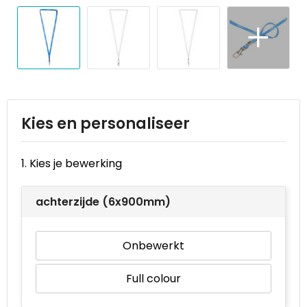
Reistassen
STICKERCASE™
Reistassensets
Swiss Peak
Rugzakken
Tenson
Schoenentassen
Thule
Kies en personaliseer
Schoudertassen
Urban Vitamin
1. Kies je bewerking
Sporttassen
Victorinox
achterzijde (6x900mm)
Strandtassen
VINGA
Tablettassen
Waterman
Onbewerkt
Toilettassen
Xoopar
Full colour
Trolleys