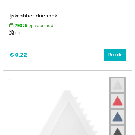
Waterbestendige tassen
Ijskrabber driehoek
79375
op voorraad
Goodiebags
PS
€ 0,22
Bekijk