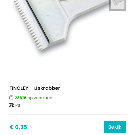
FINCLEY - IJskrabber
23616
op voorraad
PS
€ 0,35
Bekijk