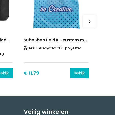
VINGA Livorno GRS recycled polyester maxi draagtas
SuboShop Fold II - custom made RPET-boodschappentas
190T Gerecycled PET- polyester
 PU
€ 11,79
ekijk
Bekijk
Veilig winkelen