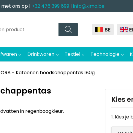
 met ons op |
+32 476 399 699
|
info@xima.be
BE
E
jfwaren
Drinkwaren
Textiel
Technologie
K
ORA - Katoenen boodschappentas 180g
schappentas
Kies e
vatten in regenboogkleur.
1. Kies j