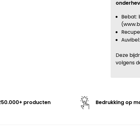
onderhev
Bebat: 
(www.b
Recupel
Auvibel
Deze bijd
volgens d
250.000+ producten
Bedrukking op m