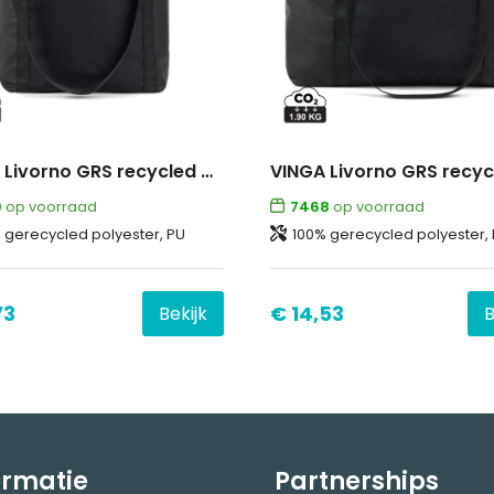
VINGA Livorno GRS recycled polyester draagtas
9
op voorraad
7468
op voorraad
 gerecycled polyester, PU
100% gerecycled polyester,
73
€ 14,53
Bekijk
B
ormatie
Partnerships