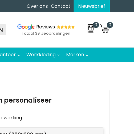
Over ons
Contact
Nieuwsbrief
0
0
Reviews
N
Totaal 39 beoordelingen
antoor
Werkkleding
Merken
n personaliseer
e bewerking