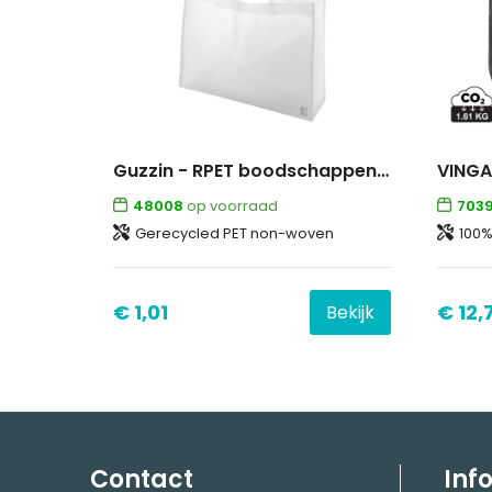
Guzzin - RPET boodschappentas
48008
op voorraad
703
Gerecycled PET non-woven
100%
€ 1,01
€ 12,
Bekijk
Contact
Inf