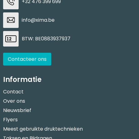
+32 476 399 699
info@xima.be
BTW: BE0883937937
Contacteer ons
Informatie
Contact
Over ons
Nieuwsbrief
Flyers
Meest gebruikte druktechnieken
Taksen en Bijdragen