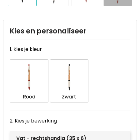
Reistassen
STICKERCASE™
Reistassensets
Swiss Peak
Kies en personaliseer
Rugzakken
Tenson
Schoenentassen
Thule
1. Kies je kleur
Schoudertassen
Urban Vitamin
Sporttassen
Victorinox
Strandtassen
VINGA
Rood
Zwart
Tablettassen
Waterman
2. Kies je bewerking
Toilettassen
Xoopar
Vat - rechtshandig (35 x 6)
Trolleys