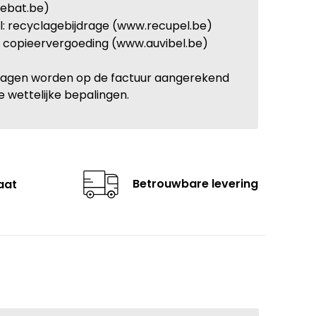
ebat.be)
: recyclagebijdrage (www.recupel.be)
: copieervergoeding (www.auvibel.be)
ragen worden op de factuur aangerekend
e wettelijke bepalingen.
Betrouwbare levering
aat