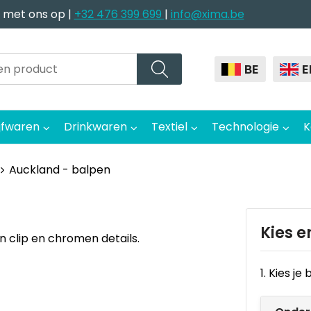
 met ons op |
+32 476 399 699
|
info@xima.be
BE
E
jfwaren
Drinkwaren
Textiel
Technologie
K
Auckland - balpen
Kies e
 clip en chromen details.
1. Kies j