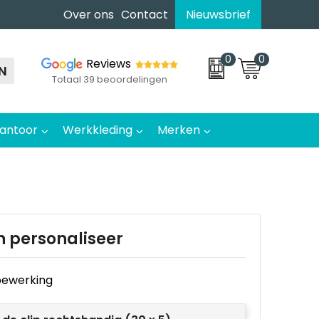
Over ons
Contact
Nieuwsbrief
0
0
Reviews
N
Totaal 39 beoordelingen
antoor
Werkkleding
Merken
n personaliseer
e bewerking