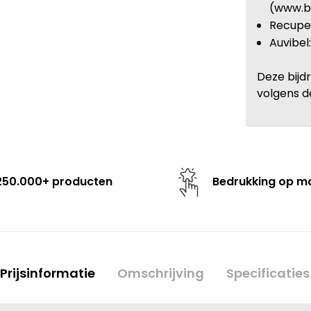
(www.b
Recupel
Auvibel
Deze bijd
volgens d
250.000+ producten
Bedrukking op m
Prijsinformatie
Omschrijving
Specificaties