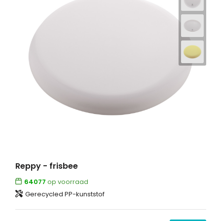
Reppy - frisbee
64077
op voorraad
Gerecycled PP-kunststof