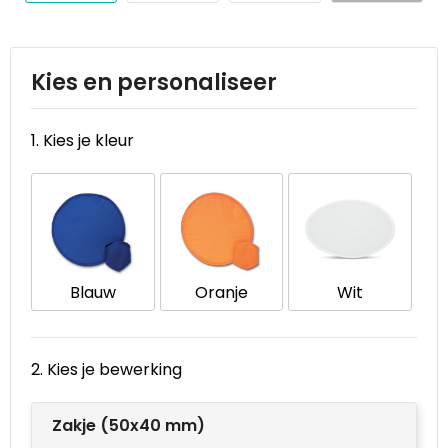
Reistassen
STICKERCASE™
Reistassensets
Swiss Peak
Kies en personaliseer
Rugzakken
Tenson
1. Kies je kleur
Schoenentassen
Thule
Schoudertassen
Urban Vitamin
Sporttassen
Victorinox
Blauw
Oranje
Wit
Strandtassen
VINGA
Tablettassen
Waterman
2. Kies je bewerking
Toilettassen
Xoopar
Zakje (50x40 mm)
Trolleys