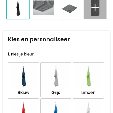
Reistassen
STICKERCASE™
Reistassensets
Swiss Peak
Rugzakken
Tenson
Schoenentassen
Thule
Kies en personaliseer
Schoudertassen
Urban Vitamin
1. Kies je kleur
Sporttassen
Victorinox
Strandtassen
VINGA
Tablettassen
Waterman
Blauw
Grijs
Limoen
Toilettassen
Xoopar
Trolleys