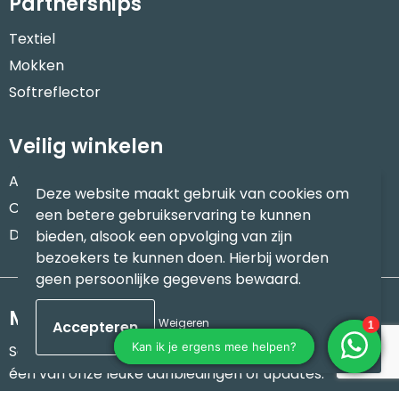
Partnerships
Textiel
Mokken
Softreflector
Veilig winkelen
Algemene voorwaarden
Deze website maakt gebruik van cookies om
Cookieverklaring
een betere gebruikservaring te kunnen
Disclaimer
bieden, alsook een opvolging van zijn
bezoekers te kunnen doen. Hierbij worden
geen persoonlijke gegevens bewaard.
Meld je aan voor onze nieuwsbrief
Weigeren
Schrijf je in voor onze nieuwsbrief en mis nooit meer
één van onze leuke aanbiedingen of updates.