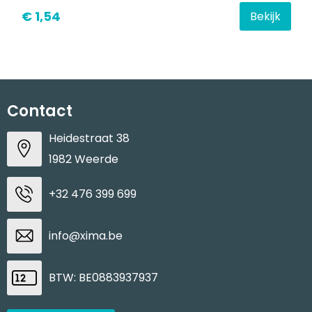
€ 1,54
Bekijk
Contact
Heidestraat 38
1982 Weerde
+32 476 399 699
info@xima.be
BTW: BE0883937937