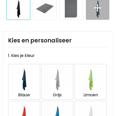
Reistassen
STICKERCASE™
Reistassensets
Swiss Peak
Rugzakken
Tenson
Schoenentassen
Thule
Kies en personaliseer
Schoudertassen
Urban Vitamin
1. Kies je kleur
Sporttassen
Victorinox
Strandtassen
VINGA
Tablettassen
Waterman
Blauw
Grijs
Limoen
Toilettassen
Xoopar
Trolleys