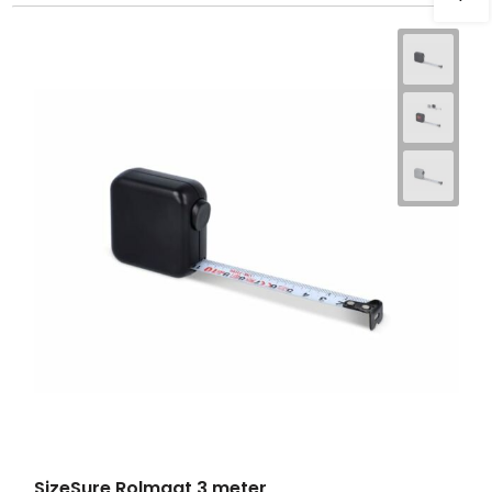
SizeSure Rolmaat 3 meter