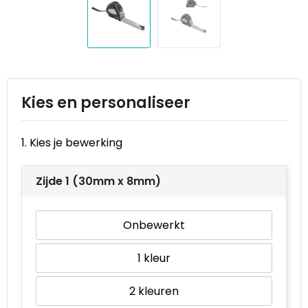
Reistassen
STICKERCASE™
Reistassensets
Swiss Peak
Rugzakken
Tenson
Kies en personaliseer
Schoenentassen
Thule
Schoudertassen
Urban Vitamin
1. Kies je bewerking
Sporttassen
Victorinox
Zijde 1 (30mm x 8mm)
Strandtassen
VINGA
Onbewerkt
Tablettassen
Waterman
1
Toilettassen
Xoopar
2
Trolleys