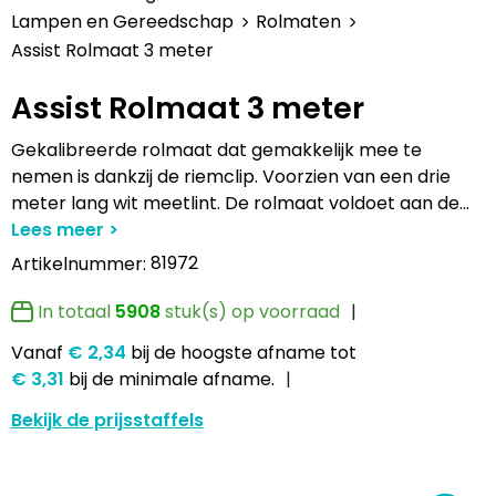
Lampen en Gereedschap
Draagtassen
Multifunctionele pennen
Hemden bedrukken
USB Stekkers
Pennen etui's
Hoteltextiel
Clique
Lampen en Gereedschap
Rolmaten
Assist Rolmaat 3 meter
Levensmiddelen
Duffeltassen
Accessoires voor pennen
Jassen bedrukken
MP3's
Pennenhouders
Jassen
Cutter & Buck
Assist Rolmaat 3 meter
Paraplu's
Fietstassen
Kinderschrijfwaren
Kledingaccessoires
Selfie sticks
Portemonnees
Kledingaccessoires
Elevate
Gekalibreerde rolmaat dat gemakkelijk mee te
nemen is dankzij de riemclip. Voorzien van een drie
Persoonlijke verzorging
Golftassen
Pennen in unieke vormen
Ondergoed, Sokken en Nachtkleding
Powerbanks
Post, Pen en Geschenkverpakkingen
Ondergoed en Sokken
James Harvest
meter lang wit meetlint. De rolmaat voldoet aan de
...
Reisbenodigdheden
Heuptassen
Gadgetpennen
Petten, Hoeden en Mutsen
Telefoonstandaards en accessoires
Stickers
Overalls
Journalbooks
81972
Artikelnummer:
Sleutelhangers en Lanyards
Jute tassen
Peuters en Baby's
Computer- en Laptopaccessoires
Visitekaart- en Pashouders
Overhemden
Mepal
In totaal
5908
stuk(s) op voorraad
Snoepgoed
Katoenen draagtassen
Polo's bedrukken
Zonne energie opladers
Whiteboards en flipcharts
Polo's
Moleskine
Vanaf
€ 2,34
bij de hoogste afname
tot
€ 3,31
bij de minimale afname.
Spellen voor binnen en buiten
Kledingtassen
Regenkleding
Tabletstandaards en accessoires
Reflecterende polo's
Motorola
Bekijk de prijsstaffels
Sport
Koeltassen en Koelboxen
Schoenen
Speakers en Speakeraccessoires
Reflecterende vesten
MyKit