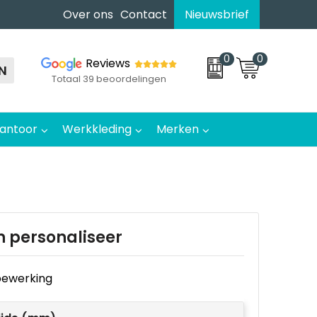
Over ons
Contact
Nieuwsbrief
0
0
Reviews
N
Totaal 39 beoordelingen
antoor
Werkkleding
Merken
n personaliseer
e bewerking