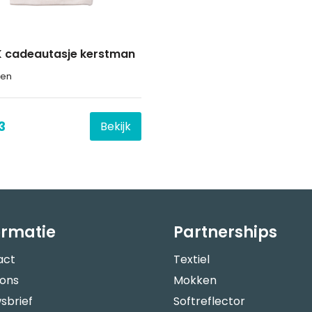
 cadeautasje kerstman
oen
3
Bekijk
ormatie
Partnerships
act
Textiel
 ons
Mokken
sbrief
Softreflector