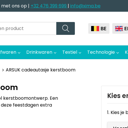
 met ons op |
+32 476 399 699
|
info@xima.be
BE
E
jfwaren
Drinkwaren
Textiel
Technologie
K
ARSUK cadeautasje kerstboom
boom
Kies e
vol kerstboomontwerp. Een
deze feestdagen extra
1. Kies j