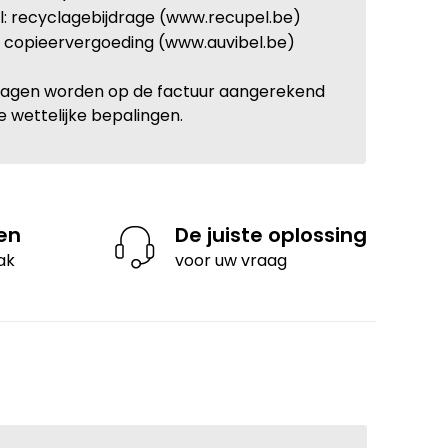
: recyclagebijdrage (www.recupel.be)
: copieervergoeding (www.auvibel.be)
ragen worden op de factuur aangerekend
e wettelijke bepalingen.
len
De juiste oplossing
ak
voor uw vraag