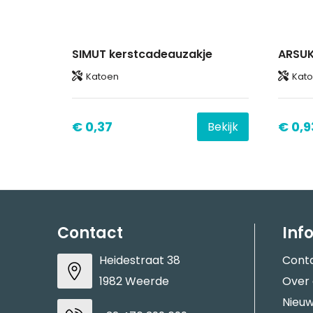
SIMUT kerstcadeauzakje
ARSUK
Katoen
Kat
€ 0,37
€ 0,9
Bekijk
Contact
Inf
Heidestraat 38
Cont
1982 Weerde
Over
Nieuw