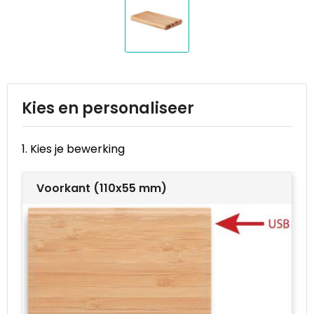
Reistassen
STICKERCASE™
Reistassensets
Swiss Peak
Rugzakken
Tenson
Schoenentassen
Thule
Kies en personaliseer
Schoudertassen
Urban Vitamin
1. Kies je bewerking
Sporttassen
Victorinox
Voorkant (110x55 mm)
Strandtassen
VINGA
Tablettassen
Waterman
Toilettassen
Xoopar
Trolleys