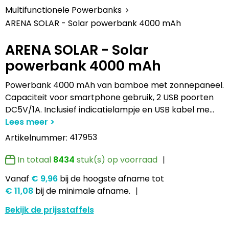
Lampen en Gereedschap
Draagtassen
Multifunctionele pennen
Hemden bedrukken
USB Stekkers
Pennen etui's
Hoteltextiel
Clique
Multifunctionele Powerbanks
ARENA SOLAR - Solar powerbank 4000 mAh
Levensmiddelen
Duffeltassen
Accessoires voor pennen
Jassen bedrukken
MP3's
Pennenhouders
Jassen
Cutter & Buck
ARENA SOLAR - Solar
Paraplu's
Fietstassen
Kinderschrijfwaren
Kledingaccessoires
Selfie sticks
Portemonnees
Kledingaccessoires
Elevate
powerbank 4000 mAh
Persoonlijke verzorging
Golftassen
Pennen in unieke vormen
Ondergoed, Sokken en Nachtkleding
Powerbanks
Post, Pen en Geschenkverpakkingen
Ondergoed en Sokken
James Harvest
Powerbank 4000 mAh van bamboe met zonnepaneel.
Capaciteit voor smartphone gebruik, 2 USB poorten
Reisbenodigdheden
Heuptassen
Gadgetpennen
Petten, Hoeden en Mutsen
Telefoonstandaards en accessoires
Stickers
Overalls
Journalbooks
DC5V/1A. Inclusief indicatielampje en USB kabel me
...
Sleutelhangers en Lanyards
Jute tassen
Peuters en Baby's
Computer- en Laptopaccessoires
Visitekaart- en Pashouders
Overhemden
Mepal
417953
Artikelnummer:
Snoepgoed
Katoenen draagtassen
Polo's bedrukken
Zonne energie opladers
Whiteboards en flipcharts
Polo's
Moleskine
In totaal
8434
stuk(s) op voorraad
Vanaf
€ 9,96
bij de hoogste afname
tot
Spellen voor binnen en buiten
Kledingtassen
Regenkleding
Tabletstandaards en accessoires
Reflecterende polo's
Motorola
€ 11,08
bij de minimale afname.
Sport
Koeltassen en Koelboxen
Schoenen
Speakers en Speakeraccessoires
Reflecterende vesten
MyKit
Bekijk de prijsstaffels