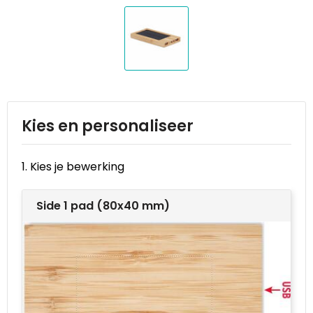
Reistassen
STICKERCASE™
Reistassensets
Swiss Peak
Rugzakken
Tenson
Schoenentassen
Thule
Kies en personaliseer
Schoudertassen
Urban Vitamin
1. Kies je bewerking
Sporttassen
Victorinox
Side 1 pad (80x40 mm)
Strandtassen
VINGA
Tablettassen
Waterman
Toilettassen
Xoopar
Trolleys