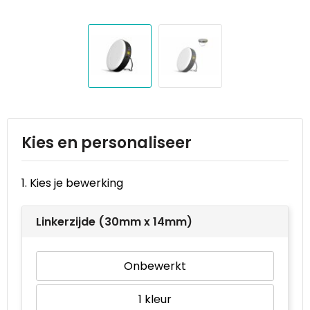
Reistassen
STICKERCASE™
Reistassensets
Swiss Peak
Rugzakken
Tenson
Schoenentassen
Thule
Schoudertassen
Urban Vitamin
Kies en personaliseer
Sporttassen
Victorinox
1. Kies je bewerking
Strandtassen
VINGA
Linkerzijde (30mm x 14mm)
Tablettassen
Waterman
Onbewerkt
Toilettassen
Xoopar
1
Trolleys