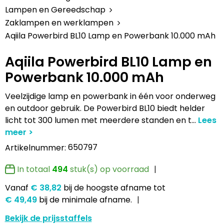
Lampen en Gereedschap
Draagtassen
Multifunctionele pennen
Hemden bedrukken
USB Stekkers
Pennen etui's
Hoteltextiel
Clique
Lampen en Gereedschap
Zaklampen en werklampen
Levensmiddelen
Duffeltassen
Accessoires voor pennen
Jassen bedrukken
MP3's
Pennenhouders
Jassen
Cutter & Buck
Aqiila Powerbird BL10 Lamp en Powerbank 10.000 mAh
Paraplu's
Fietstassen
Kinderschrijfwaren
Kledingaccessoires
Selfie sticks
Portemonnees
Kledingaccessoires
Elevate
Aqiila Powerbird BL10 Lamp en
Powerbank 10.000 mAh
Persoonlijke verzorging
Golftassen
Pennen in unieke vormen
Ondergoed, Sokken en Nachtkleding
Powerbanks
Post, Pen en Geschenkverpakkingen
Ondergoed en Sokken
James Harvest
Veelzijdige lamp en powerbank in één voor onderweg
Reisbenodigdheden
Heuptassen
Gadgetpennen
Petten, Hoeden en Mutsen
Telefoonstandaards en accessoires
Stickers
Overalls
Journalbooks
en outdoor gebruik. De Powerbird BL10 biedt helder
licht tot 300 lumen met meerdere standen en t
...
Sleutelhangers en Lanyards
Jute tassen
Peuters en Baby's
Computer- en Laptopaccessoires
Visitekaart- en Pashouders
Overhemden
Mepal
650797
Artikelnummer:
Snoepgoed
Katoenen draagtassen
Polo's bedrukken
Zonne energie opladers
Whiteboards en flipcharts
Polo's
Moleskine
In totaal
494
stuk(s) op voorraad
Spellen voor binnen en buiten
Kledingtassen
Regenkleding
Tabletstandaards en accessoires
Reflecterende polo's
Motorola
Vanaf
€ 38,82
bij de hoogste afname
tot
€ 49,49
bij de minimale afname.
Sport
Koeltassen en Koelboxen
Schoenen
Speakers en Speakeraccessoires
Reflecterende vesten
MyKit
Bekijk de prijsstaffels