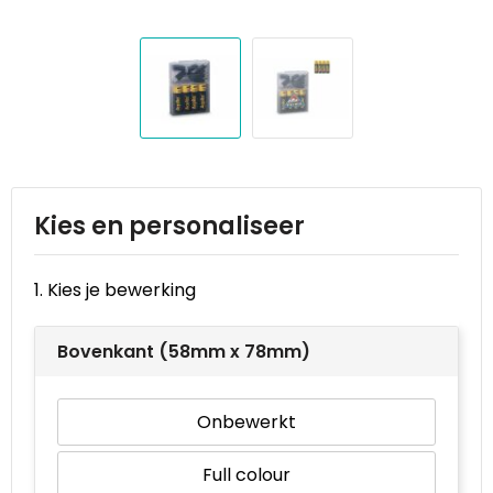
Reistassen
STICKERCASE™
Reistassensets
Swiss Peak
Rugzakken
Tenson
Schoenentassen
Thule
Schoudertassen
Urban Vitamin
Kies en personaliseer
Sporttassen
Victorinox
1. Kies je bewerking
Strandtassen
VINGA
Bovenkant (58mm x 78mm)
Tablettassen
Waterman
Onbewerkt
Toilettassen
Xoopar
Full colour
Trolleys