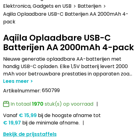
Lampen en Gereedschap
Draagtassen
Multifunctionele pennen
Hemden bedrukken
USB Stekkers
Pennen etui's
Hoteltextiel
Clique
Elektronica, Gadgets en USB
Batterijen
Aqiila Oplaadbare USB-C Batterijen AA 2000mAh 4-
Levensmiddelen
Duffeltassen
Accessoires voor pennen
Jassen bedrukken
MP3's
Pennenhouders
Jassen
Cutter & Buck
pack
Paraplu's
Fietstassen
Kinderschrijfwaren
Kledingaccessoires
Selfie sticks
Portemonnees
Kledingaccessoires
Elevate
Aqiila Oplaadbare USB-C
Batterijen AA 2000mAh 4-pack
Persoonlijke verzorging
Golftassen
Pennen in unieke vormen
Ondergoed, Sokken en Nachtkleding
Powerbanks
Post, Pen en Geschenkverpakkingen
Ondergoed en Sokken
James Harvest
Nieuwe generatie oplaadbare AA-batterijen met
Reisbenodigdheden
Heuptassen
Gadgetpennen
Petten, Hoeden en Mutsen
Telefoonstandaards en accessoires
Stickers
Overalls
Journalbooks
handig USB-C opladen. Elke 1,5V batterij levert 2000
mAh voor betrouwbare prestaties in apparaten zoa
...
Sleutelhangers en Lanyards
Jute tassen
Peuters en Baby's
Computer- en Laptopaccessoires
Visitekaart- en Pashouders
Overhemden
Mepal
650799
Artikelnummer:
Snoepgoed
Katoenen draagtassen
Polo's bedrukken
Zonne energie opladers
Whiteboards en flipcharts
Polo's
Moleskine
In totaal
1970
stuk(s) op voorraad
Spellen voor binnen en buiten
Kledingtassen
Regenkleding
Tabletstandaards en accessoires
Reflecterende polo's
Motorola
Vanaf
€ 15,99
bij de hoogste afname
tot
€ 19,97
bij de minimale afname.
Sport
Koeltassen en Koelboxen
Schoenen
Speakers en Speakeraccessoires
Reflecterende vesten
MyKit
Bekijk de prijsstaffels