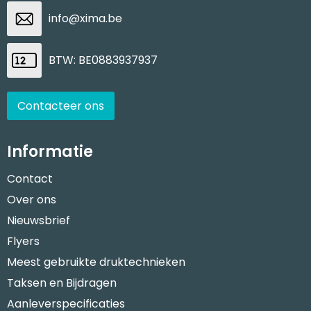
Reistassen
STICKERCASE™
info@xima.be
Reistassensets
Swiss Peak
BTW: BE0883937937
Rugzakken
Tenson
Schoenentassen
Thule
Contacteer ons
Schoudertassen
Urban Vitamin
Informatie
Sporttassen
Victorinox
Contact
Over ons
Strandtassen
VINGA
Nieuwsbrief
Tablettassen
Waterman
Flyers
Meest gebruikte druktechnieken
Toilettassen
Xoopar
Taksen en Bijdragen
Aanleverspecificaties
Trolleys