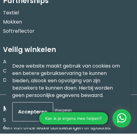
Partnerships
Textiel
Mokken
Softreflector
Veilig winkelen
Algemene voorwaarden
Deze website maakt gebruik van cookies om
Cookieverklaring
een betere gebruikservaring te kunnen
Disclaimer
bieden, alsook een opvolging van zijn
bezoekers te kunnen doen. Hierbij worden
geen persoonlijke gegevens bewaard.
Meld je aan voor onze nieuwsbrief
Weigeren
Schrijf je in voor onze nieuwsbrief en mis nooit meer
één van onze leuke aanbiedingen of updates.