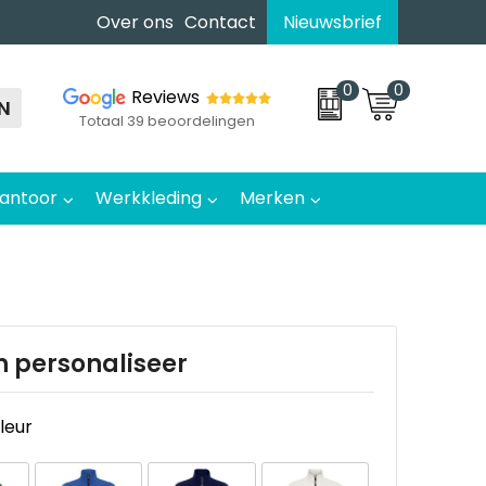
Over ons
Contact
Nieuwsbrief
0
0
Reviews
N
Totaal 39 beoordelingen
antoor
Werkkleding
Merken
n personaliseer
kleur