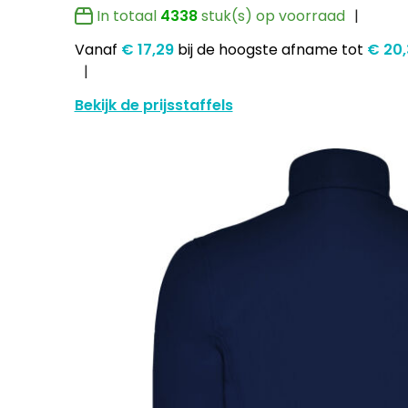
In totaal
4338
stuk(s) op voorraad
Vanaf
€ 17,29
bij de hoogste afname
tot
€ 20,
Bekijk de prijsstaffels