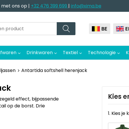
 met ons op |
+32 476 399 699
|
info@xima.be
BE
E
jfwaren
Drinkwaren
Textiel
Technologie
K
ljassen
Antartida softshell herenjack
ack
Kies e
egeld effect, bijpassende
il op de borst. Drie
1. Kies je 