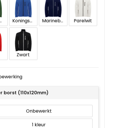
sengroen
Koningsblauw
Marineblauw
Parelwit
Zwart
e bewerking
er borst (110x120mm)
Onbewerkt
1