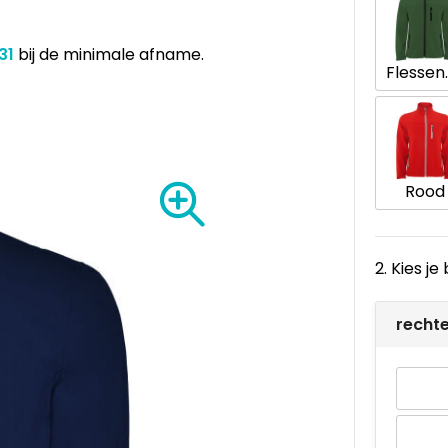
31
bij de minimale afname.
Fles
Rood
2. Kies j
recht